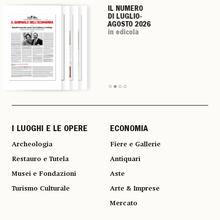
IL NUMERO
IL NUMERO
IL NUMERO
IL NUMERO
DI LUGLIO-
DI LUGLIO-
DI LUGLIO-
DI LUGLIO-
AGOSTO 2026
AGOSTO 2026
AGOSTO 2026
AGOSTO 2026
in edicola
in edicola
in edicola
in edicola
I LUOGHI E LE OPERE
ECONOMIA
Archeologia
Fiere e Gallerie
Restauro e Tutela
Antiquari
Musei e Fondazioni
Aste
Turismo Culturale
Arte & Imprese
Mercato