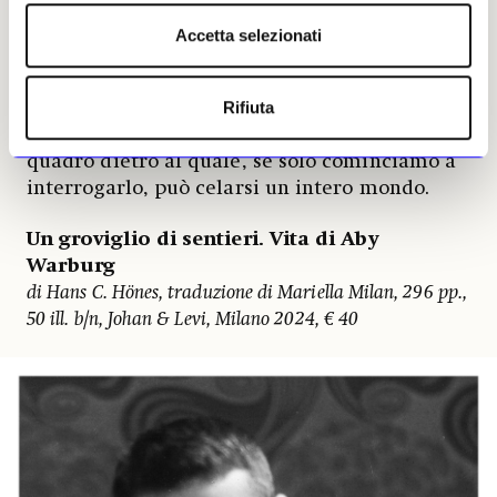
lontano e profondo
».
Accetta selezionati
Grande è dunque il debito che abbiamo con
lui che ha anticipato di settant’anni almeno
Rifiuta
gli studi di cultura visuale e ci ha aperto le
porte alla lettura del cuore segreto di un
quadro dietro al quale, se solo cominciamo a
interrogarlo, può celarsi un intero mondo.
Un groviglio di sentieri. Vita di Aby
Warburg
di Hans C. Hönes, traduzione di Mariella Milan, 296 pp.,
50 ill. b/n, Johan & Levi, Milano 2024, € 40