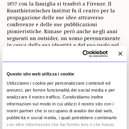
1897 con la famiglia si trasferì a Firenze. Il
Kunsthistorisches Institut fu il centro per la
propagazione delle sue idee attraverso
conferenze e delle sue pubblicazioni
pionieristiche. Rimase però anche negli anni
seguenti un outsider, un uomo perennemente
in cerca della sua identità e del suo ruolo nel
mondo, sempre pieno di incertezze. Tutto
cominciò a franare con l’acuirsi della malattia
mentale. Decise allora di lasciare l’Italia e
tornare in Germania per curarsi. Nell’autunno
Questo sito web utilizza i cookie
del 1918 la sua mente cominciò a offuscarsi.
Utilizziamo i cookie per personalizzare contenuti ed
Per una decina d’anni fu ricoverato in vari
annunci, per fornire funzionalità dei social media e per
istituti psichiatrici e gli fu diagnosticata la
analizzare il nostro traffico. Condividiamo inoltre
schizofrenia. Continuò a pubblicare fino a
informazioni sul modo in cui utilizzi il nostro sito con i
quando, ad Amburgo, il 26 ottobre 1929 il suo
nostri partner che si occupano di analisi dei dati web,
cuore si fermò improvvisamente. Quello che
pubblicità e social media, i quali potrebbero combinarle
successe dopo è parte della storia terribile
con altre informazioni che hai fornito loro o che hanno
dell’Europa di quegli anni.
La sua biblioteca
,