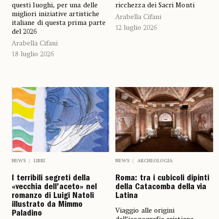
questi luoghi, per una delle
ricchezza dei Sacri Monti
migliori iniziative artistiche
Arabella Cifani
italiane di questa prima parte
12 luglio 2026
del 2026
Arabella Cifani
18 luglio 2026
NEWS
LIBRI
NEWS
ARCHEOLOGIA
I terribili segreti della
Roma: tra i cubicoli dipinti
«vecchia dell’aceto» nel
della Catacomba della via
romanzo di Luigi Natoli
Latina
illustrato da Mimmo
Viaggio alle origini
Paladino