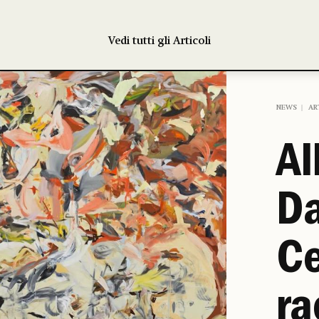
Vedi tutti gli Articoli
NEWS
AR
Al
Da
Ce
ra