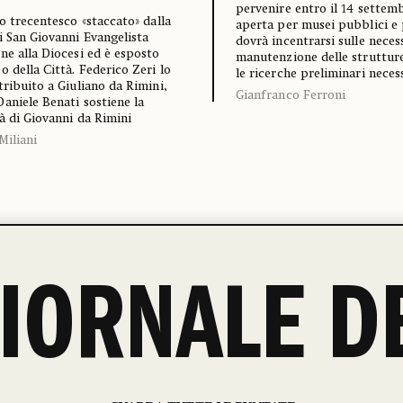
pervenire entro il 14 settemb
co trecentesco «staccato» dalla
aperta per musei pubblici e 
i San Giovanni Evangelista
dovrà incentrarsi sulle necess
ne alla Diocesi ed è esposto
manutenzione delle struttur
o della Città. Federico Zeri lo
le ricerche preliminari neces
tribuito a Giuliano da Rimini,
Gianfranco Ferroni
aniele Benati sostiene la
à di Giovanni da Rimini
Miliani
GIORNALE D