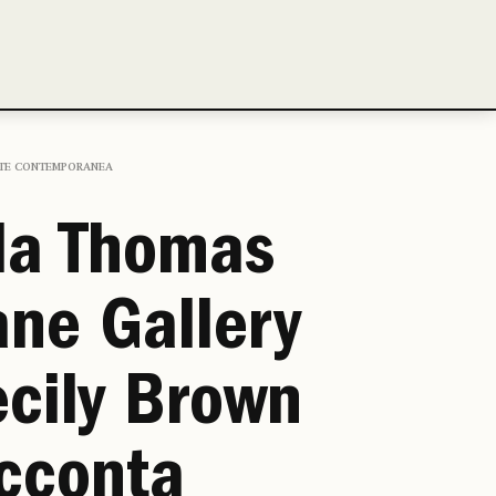
TE CONTEMPORANEA
la Thomas
ne Gallery
cily Brown
cconta