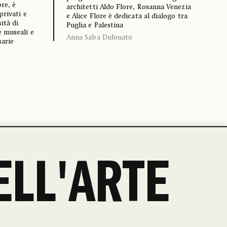
re, è
architetti Aldo Flore, Rosanna Venezia
privati e
e Alice Flore è dedicata al dialogo tra
ità di
Puglia e Palestina
e museali e
Anna Saba Didonato
sarie
ELL'ARTE