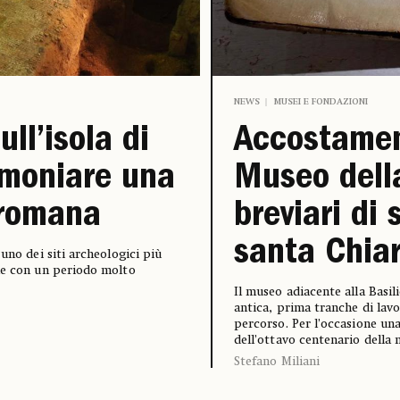
NEWS
MUSEI E FONDAZIONI
ll’isola di
Accostamen
imoniare una
Museo della
 romana
breviari di
santa Chia
uno dei siti archeologici più
one con un periodo molto
Il museo adiacente alla Basili
antica, prima tranche di lav
percorso. Per l’occasione una
dell’ottavo centenario della
Stefano Miliani