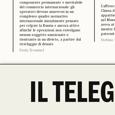
componente permanente e inevitabile
L’affres
del commercio internazionale: gli
Chiesa d
operatori devono muoversi in un
appartie
complesso quadro normativo
nel Muse
internazionale inizialmente pensato
aveva at
per colpire la Russia e ancora attivo
mentre D
afinché le operazioni non coivolgano
paternit
nessun soggetto sanzionato o
rientrante in un divieto, a partire dal
Stefano 
riciclaggio di denaro
Paula Trommel
IL TELE