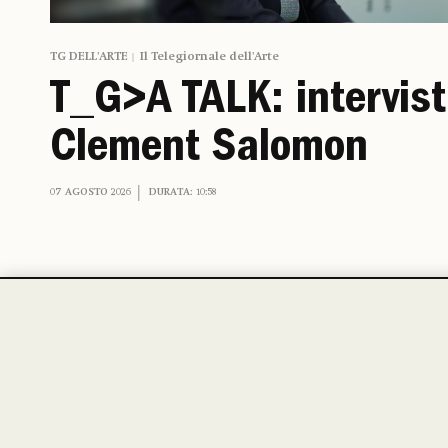
TG DELL'ARTE
Il Telegiornale dell'Arte
T_G>A TALK: intervis
Clement Salomon
07 AGOSTO 2026
DURATA: 10:58