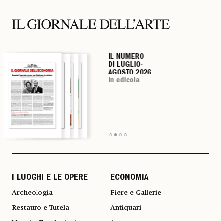
IL NUMERO
IL NUMERO
IL NUMERO
IL NUMERO
DI LUGLIO-
DI LUGLIO-
DI LUGLIO-
DI LUGLIO-
AGOSTO 2026
AGOSTO 2026
AGOSTO 2026
AGOSTO 2026
in edicola
in edicola
in edicola
in edicola
I LUOGHI E LE OPERE
ECONOMIA
Archeologia
Fiere e Gallerie
Restauro e Tutela
Antiquari