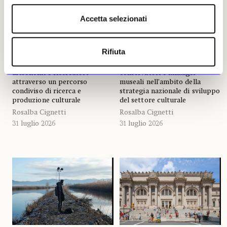
aperta fino al 14 settembre al
La Museums Commission
Accetta selezionati
Museo della Specola,
saudita e SOAS University of
l’Università di Palermo
London lanciano il Master of
inaugura il primo esito di
Arts in Museum Studies in
Lessons from Space,
collaborazione con due
Rifiuta
programma che mette in
università del Paese. Il
relazione artisti, designer,
programma formerà curatori,
astronomi e ricercatori
conservatori e manager
attraverso un percorso
museali nell’ambito della
condiviso di ricerca e
strategia nazionale di sviluppo
produzione culturale
del settore culturale
Rosalba Cignetti
Rosalba Cignetti
31 luglio 2026
31 luglio 2026