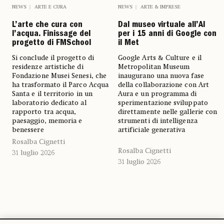
NEWS
ARTE E CURA
NEWS
ARTE & IMPRESE
L’arte che cura con
Dal museo virtuale all’AI
l’acqua. Finissage del
per i 15 anni di Google con
progetto di FMSchool
il Met
Si conclude il progetto di
Google Arts & Culture e il
residenze artistiche di
Metropolitan Museum
Fondazione Musei Senesi, che
inaugurano una nuova fase
ha trasformato il Parco Acqua
della collaborazione con Art
Santa e il territorio in un
Aura e un programma di
laboratorio dedicato al
sperimentazione sviluppato
rapporto tra acqua,
direttamente nelle gallerie con
paesaggio, memoria e
strumenti di intelligenza
benessere
artificiale generativa
Rosalba Cignetti
Rosalba Cignetti
31 luglio 2026
31 luglio 2026