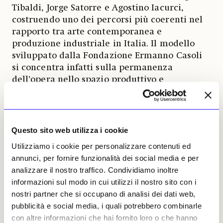
Tibaldi, Jorge Satorre e Agostino Iacurci,
costruendo uno dei percorsi più coerenti nel
rapporto tra arte contemporanea e
produzione industriale in Italia. Il modello
sviluppato dalla Fondazione Ermanno Casoli
si concentra infatti sulla permanenza
dell’opera nello spazio produttivo e
sull’interazione diretta tra artista, impresa e
lavoratori. L’opera di Arianna Pace sarà
inaugurata nell’ottobre 2026 nella sede EMC
FIME di Castelfidardo.
Questo sito web utilizza i cookie
Utilizziamo i cookie per personalizzare contenuti ed
annunci, per fornire funzionalità dei social media e per
Rosalba Cignetti, 25 maggio
2026 | © Riproduzione
analizzare il nostro traffico. Condividiamo inoltre
riservata
informazioni sul modo in cui utilizzi il nostro sito con i
nostri partner che si occupano di analisi dei dati web,
pubblicità e social media, i quali potrebbero combinarle
con altre informazioni che hai fornito loro o che hanno