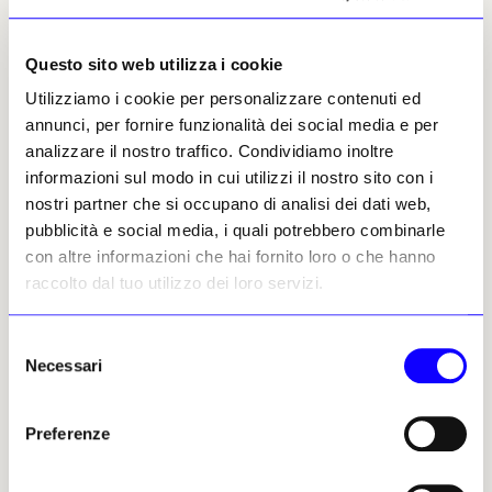
contemporaneità perturbata. In un mondo
inesorabilmente iperconnesso, è difficile
immaginare un’arte che non si confronti con
Questo sito web utilizza i cookie
temi che eccedono la dimensione puramente
Utilizziamo i cookie per personalizzare contenuti ed
individuale. Anche perché la produzione e la
annunci, per fornire funzionalità dei social media e per
gestione delle narrazioni non è più una
analizzare il nostro traffico. Condividiamo inoltre
prerogativa esclusiva del giornalismo e delle
informazioni sul modo in cui utilizzi il nostro sito con i
élites
politiche.
nostri partner che si occupano di analisi dei dati web,
pubblicità e social media, i quali potrebbero combinarle
In questo senso, la questione non riguarda
con altre informazioni che hai fornito loro o che hanno
solo gli artisti, ma il contesto in cui operano.
raccolto dal tuo utilizzo dei loro servizi.
L’Italia ha progressivamente perso centralità
in diversi ambiti strategici e culturali, e
Selezione
questo si riflette anche nelle forme della
Necessari
del
produzione artistica, che tende più
consenso
facilmente a ripiegarsi su scale ridotte e su
orizzonti ravvicinati. Non è tanto un problema
Preferenze
di qualità, quanto di posizione e di ambizione
dello sguardo. Nel frattempo, il mondo si