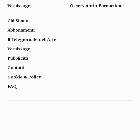
Vernissage
Osservatorio Formazione
Chi Siamo
Abbonamenti
Il Telegiornale dell'Arte
Vernissage
Pubblicità
Contatti
Cookie & Policy
FAQ
© 1983-2026 SOCIETÀ EDITRICE ALLEMANDI A R.L. | Piazza Emanuele Filiberto, 13
10122 Torino | TEL. +39.011.819.9111 | P.IVA 13153930014
SOCIAL