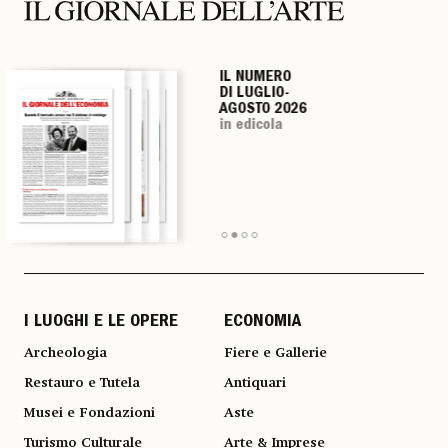
IL NUMERO
IL NUMERO
IL NUMERO
IL NUMERO
DI LUGLIO-
DI LUGLIO-
DI LUGLIO-
DI LUGLIO-
AGOSTO 2026
AGOSTO 2026
AGOSTO 2026
AGOSTO 2026
in edicola
in edicola
in edicola
in edicola
I LUOGHI E LE OPERE
ECONOMIA
Archeologia
Fiere e Gallerie
Restauro e Tutela
Antiquari
Musei e Fondazioni
Aste
Turismo Culturale
Arte & Imprese