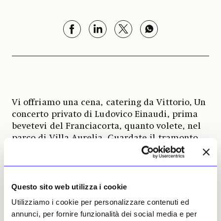
Vi offriamo una cena, catering da Vittorio, Un
concerto privato di Ludovico Einaudi, prima
bevetevi del Franciacorta, quanto volete, nel
parco di Villa Aurelia. Guardate il tramonto
che incendia Roma sotto di voi.
Questo è più o meno il sottotesto dell’Invito
per l’annuale McKim Medal Gala, ossia il gala
dell’American Academy in Rome. Ossia ciò che
Questo sito web utilizza i cookie
di più assonante in Italia c’è al MET Gala, con
Utilizziamo i cookie per personalizzare contenuti ed
tutta la dovuta reverenza. Quest’anno
annunci, per fornire funzionalità dei social media e per
mancava un po’ di follia nel vestiario, il dress