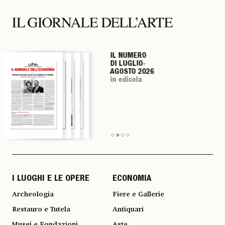
IL NUMERO
IL NUMERO
IL NUMERO
IL NUMERO
DI LUGLIO-
DI LUGLIO-
DI LUGLIO-
DI LUGLIO-
AGOSTO 2026
AGOSTO 2026
AGOSTO 2026
AGOSTO 2026
in edicola
in edicola
in edicola
in edicola
I LUOGHI E LE OPERE
ECONOMIA
Archeologia
Fiere e Gallerie
Restauro e Tutela
Antiquari
Musei e Fondazioni
Aste