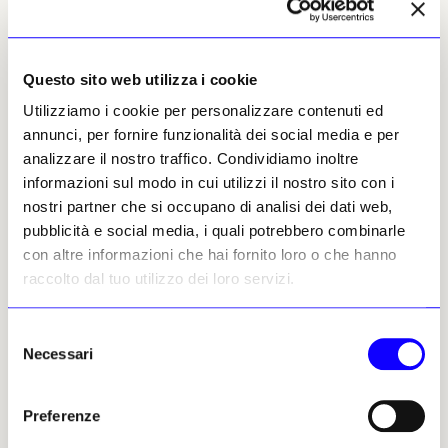
Šimkovičová è in carica dall’ottobre 2023,
quando il suo partito si è unito a un nuovo
governo di coalizione guidato dal primo
Questo sito web utilizza i cookie
ministro populista
Robert Fico
.
Utilizziamo i cookie per personalizzare contenuti ed
Poiché molti nel settore culturale si
annunci, per fornire funzionalità dei social media e per
oppongono agli interventi politici di
analizzare il nostro traffico. Condividiamo inoltre
Šimkovičová e al suo «brand», oscillante tra
informazioni sul modo in cui utilizzi il nostro sito con i
conservatorismo sociale e nazionalismo
nostri partner che si occupano di analisi dei dati web,
convinto, una petizione del gennaio 2024,
pubblicità e social media, i quali potrebbero combinarle
promossa dall’artista slovacca Ilona Németh,
con altre informazioni che hai fornito loro o che hanno
ha raccolto oltre 189mila adesioni per
raccolto dal tuo utilizzo dei loro servizi.
chiedere le dimissioni del ministro.
Imperterrita, Šimkovičová ha portato avanti la
Selezione
sua agenda interventista, culminata con il
Necessari
del
licenziamento dei direttori di Snd e Sng
consenso
all’inizio di agosto.
Preferenze
Ma piuttosto che soccombere al controllo del