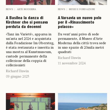
NEWS
ARTE MODERNA
NEWS
MUSEI E FONDAZIONI
A Basilea la danza di
A Varsavia un nuovo polo
Kirchner che si pensava
per il «Rinascimento
perduta da decenni
polacco»
«Tanz im Varieté», apparsa in
Da vent’anni privo di sede
un’asta nel 2024 e acquistata
permanente, il Museo d’Arte
dalla Fondazione Im Obersteg,
Moderna della città trova sede
è stata restaurata e inserita in
in uno spazio di 20mila metri
una mostra al Kunstmuseum,
quadrati
custode permanente della
Richard Unwin
collezione della coppia di
11 novembre 2024
collezionisti
Richard Unwin
09 giugno 2025