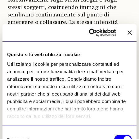
stessi soggetti, costruendo immagini che
sembrano continuamente sul punto di
emergere o collassare. La stessa intensità
attraversa i ritratti e i nudi presenti in
mostra.
Self-Portrait No. 5
(1981),
Portrait of Father
No. 3
(1972) o
Nude on a Red Bed, November –
December
(1972) non cercano mai idealizzazione
Questo sito web utilizza i cookie
psicologica o virtuosismo figurativo. I volti e i
Utilizziamo i cookie per personalizzare contenuti ed
corpi vengono quasi scavati dalla pittura. La
annunci, per fornire funzionalità dei social media e per
materia cromatica si accumula fino a
analizzare il nostro traffico. Condividiamo inoltre
produrre superfici pesanti, nervose,
informazioni sul modo in cui utilizzi il nostro sito con i
stratificate. Guardare un dipinto di Kossoff
nostri partner che si occupano di analisi dei dati web,
significa percepire il tempo della sua
pubblicità e social media, i quali potrebbero combinarle
costruzione: le correzioni, gli slittamenti,
con altre informazioni che hai fornito loro o che hanno
l’energia fisica del gesto.
raccolto dal tuo utilizzo dei loro servizi.
In questo senso Kossoff occupa una posizione
Selezione
diversa anche rispetto agli altri protagonisti