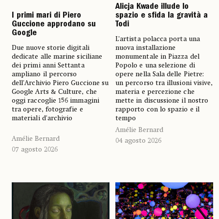
Alicja Kwade illude lo
I primi mari di Piero
spazio e sfida la gravità a
Guccione approdano su
Todi
Google
L’artista polacca porta una
Due nuove storie digitali
nuova installazione
dedicate alle marine siciliane
monumentale in Piazza del
dei primi anni Settanta
Popolo e una selezione di
ampliano il percorso
opere nella Sala delle Pietre:
dell'Archivio Piero Guccione su
un percorso tra illusioni visive,
Google Arts & Culture, che
materia e percezione che
oggi raccoglie 156 immagini
mette in discussione il nostro
tra opere, fotografie e
rapporto con lo spazio e il
materiali d'archivio
tempo
Amélie Bernard
Amélie Bernard
04 agosto 2026
07 agosto 2026