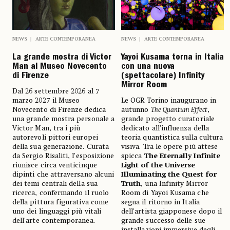
NEWS
ARTE CONTEMPORANEA
NEWS
ARTE CONTEMPORANEA
La grande mostra di Victor
Yayoi Kusama torna in Italia
Man al Museo Novecento
con una nuova
di Firenze
(spettacolare) Infinity
Mirror Room
Dal 26 settembre 2026 al 7
marzo 2027 il Museo
Le OGR Torino inaugurano in
Novecento di Firenze dedica
autunno
The Quantum Effect
,
una grande mostra personale a
grande progetto curatoriale
Victor Man, tra i più
dedicato all'influenza della
autorevoli pittori europei
teoria quantistica sulla cultura
della sua generazione. Curata
visiva. Tra le opere più attese
da Sergio Risaliti, l'esposizione
spicca
The Eternally Infinite
riunisce circa venticinque
Light of the Universe
dipinti che attraversano alcuni
Illuminating the Quest for
dei temi centrali della sua
Truth
, una Infinity Mirror
ricerca, confermando il ruolo
Room di Yayoi Kusama che
della pittura figurativa come
segna il ritorno in Italia
uno dei linguaggi più vitali
dell'artista giapponese dopo il
dell'arte contemporanea.
grande successo delle sue
installazioni immersive degli