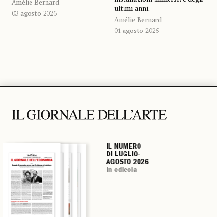
Amélie Bernard
ultimi anni.
03 agosto 2026
Amélie Bernard
01 agosto 2026
IL NUMERO
IL NUMERO
IL NUMERO
IL NUMERO
DI LUGLIO-
DI LUGLIO-
DI LUGLIO-
DI LUGLIO-
AGOSTO 2026
AGOSTO 2026
AGOSTO 2026
AGOSTO 2026
in edicola
in edicola
in edicola
in edicola