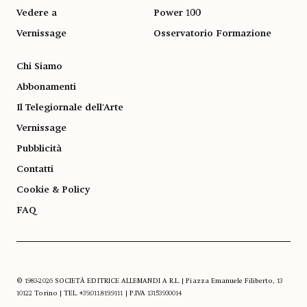
Vedere a
Power 100
Vernissage
Osservatorio Formazione
Chi Siamo
Abbonamenti
Il Telegiornale dell'Arte
Vernissage
Pubblicità
Contatti
Cookie & Policy
FAQ
© 1983-2026 SOCIETÀ EDITRICE ALLEMANDI A R.L. | Piazza Emanuele Filiberto, 13
10122 Torino | TEL. +39.011.819.9111 | P.IVA 13153930014