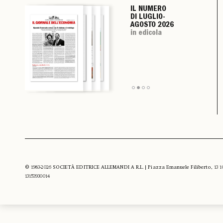
IL NUMERO
IL NUMERO
IL NUMERO
IL NUMERO
DI LUGLIO-
DI LUGLIO-
DI LUGLIO-
DI LUGLIO-
AGOSTO 2026
AGOSTO 2026
AGOSTO 2026
AGOSTO 2026
in edicola
in edicola
in edicola
in edicola
© 1983-2026 SOCIETÀ EDITRICE ALLEMANDI A R.L. | Piazza Emanuele Filiberto, 13 10122
13153930014