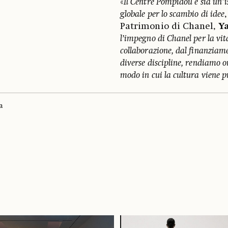
«
Il Centre Pompidou è sia un'i
globale per lo scambio di idee
Patrimonio di Chanel,
Y
l’impegno di Chanel per la vi
collaborazione, dal finanziam
diverse discipline, rendiamo 
modo in cui la cultura viene p
a