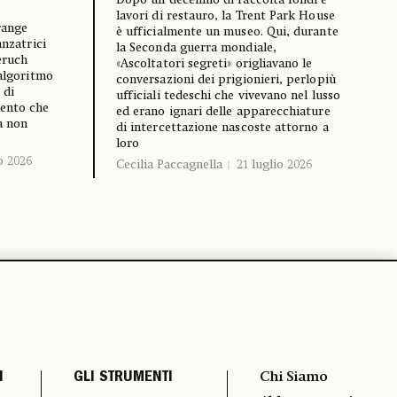
Dopo un decennio di raccolta fondi e
lavori di restauro, la Trent Park House
range
è ufficialmente un museo. Qui, durante
anzatrici
la Seconda guerra mondiale,
eruch
«Ascoltatori segreti» origliavano le
’algoritmo
conversazioni dei prigionieri, perlopiù
 di
ufficiali tedeschi che vivevano nel lusso
mento che
ed erano ignari delle apparecchiature
a non
di intercettazione nascoste attorno a
loro
o 2026
Cecilia Paccagnella
21 luglio 2026
I
GLI STRUMENTI
Chi Siamo