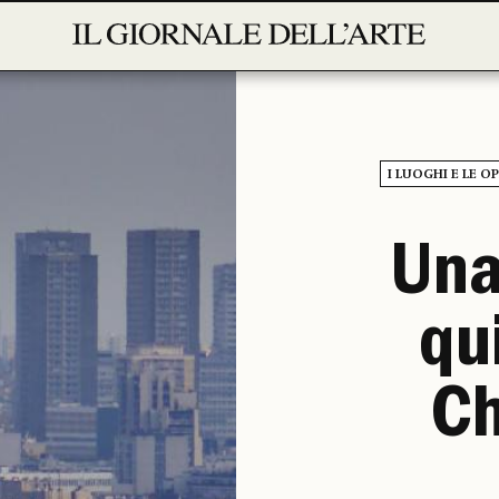
I LUOGHI E LE O
Una
qu
Ch