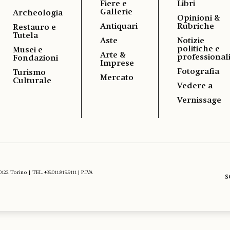
Fiere e
Libri
Gallerie
Archeologia
Opinioni &
Antiquari
Rubriche
Restauro e
Tutela
Aste
Notizie
politiche e
Musei e
Arte &
professional
Fondazioni
Imprese
Fotografia
Turismo
Mercato
Culturale
Vedere a
Vernissage
 Torino | TEL. +39.011.819.9111 | P.IVA
S