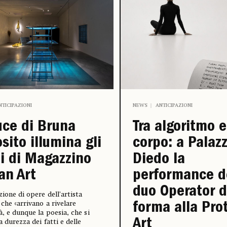
NTICIPAZIONI
NEWS
ANTICIPAZIONI
uce di Bruna
Tra algoritmo e
sito illumina gli
corpo: a Palaz
i di Magazzino
Diedo la
ian Art
performance d
duo Operator 
zione di opere dell’artista
che «arrivano a rivelare
forma alla Pro
à, e dunque la poesia, che si
Art
a durezza dei fatti e delle