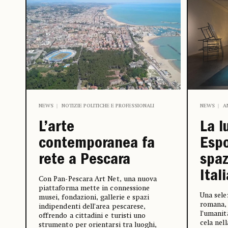
NEWS
A
NEWS
NOTIZIE POLITICHE E PROFESSIONALI
La l
L’arte
Espo
contemporanea fa
spaz
rete a Pescara
Ital
Con Pan-Pescara Art Net, una nuova
piattaforma mette in connessione
Una sele
musei, fondazioni, gallerie e spazi
romana, 
indipendenti dell’area pescarese,
l’umanit
offrendo a cittadini e turisti uno
cela nell
strumento per orientarsi tra luoghi,