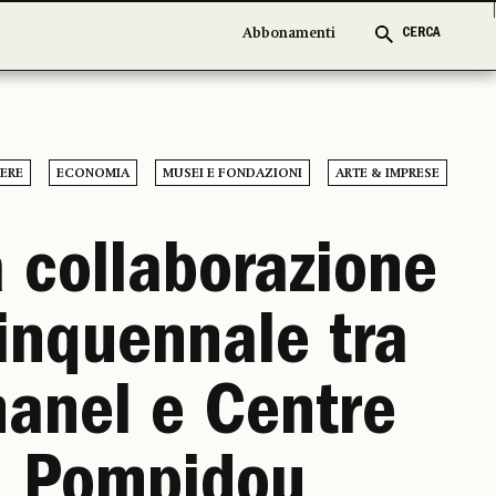
Abbonamenti
Abbonamenti
CERCA
CERCA
PERE
ECONOMIA
MUSEI E FONDAZIONI
ARTE & IMPRESE
 collaborazione
inquennale tra
anel e Centre
Pompidou