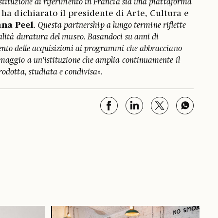
stituzione di riferimento in Francia sia una piattaforma
, ha dichiarato il presidente di Arte, Cultura e
ana Peel
.
Questa partnership a lungo termine riflette
talità duratura del museo. Basandoci su anni di
ento delle acquisizioni ai programmi che abbracciano
omaggio a un’istituzione che amplia continuamente il
rodotta, studiata e condivisa
».