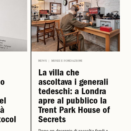
NEWS
MUSEI E FONDAZIONI
La villa che
zo
ascoltava i generali
tedeschi: a Londra
el
apre al pubblico la
dà
Trent Park House of
tocol
Secrets