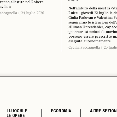
aranno allestite nel Robert
avilion
Nell’ambito della mostra «St
Paccagnella
24 luglio 2026
Rules», giovedì 23 luglio le d
Giulia Padovan e Valentina P
seguiranno le istruzioni dell
«Human Unreadable», capace
generare istruzioni di movi
possono essere prescritte m
eseguite autonomamente
Cecilia Paccagnella
23 lugli
I LUOGHI E
ECONOMIA
ALTRE SEZION
LE OPERE