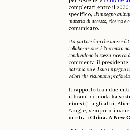
per sostenere i
cinque an
completati entro il 2030 
specifico, «
l’impegno quinqu
materia di accesso, ricerca e 
comunicato.
«
La partnership che unisce il
collaborazione: è l’incontro n
condividono la stessa ricerca d
commenta il presidente
patrimonio e il suo impegno ne
valori che risuonano profond
Il rapporto tra i due enti
il brand di moda ha sost
cinesi
(tra gli altri, Ali
Yang) e, sempre «rimane
mostra
«China: A New G