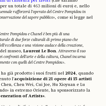
ni di chiusura per lavori
(che saranno
per un totale di 463 milioni di euro) e, nello
ennale rafforzerà l’operato del Centre Pompidou in
conservazione del sapere pubblico
», come si legge nel
 Centre Pompidou e Chanel è ben più di una
aturale di due forze culturali di primo piano che
ell’eccellenza e una visione audace della creazione
,
 del museo,
Laurent Le Bon
.
Attraverso il suo
i confronti dell’arte e della cultura, Chanel incarna
amente con quelli del Centre Pompidou
».
 ha già prodotto i suoi frutti nel
2024
, quando
enuto l’
acquisizione di 21 opere di 15 artisti
ce Chen, Chen Wei, Cui Joe, Hu Xioyuan e Lu
ndo» in estremo Oriente, ha sponsorizzato la
eneration of Artists»
.