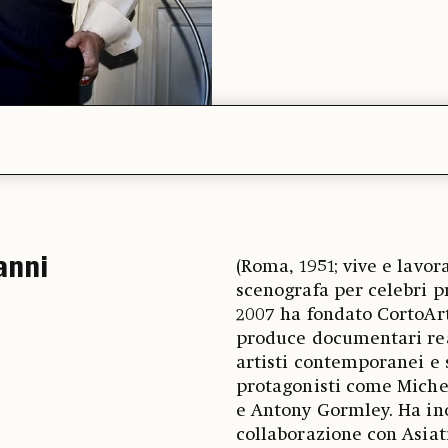
anni
(Roma, 1951; vive e lavo
scenografa per celebri p
2007 ha fondato CortoArt
produce documentari real
artisti contemporanei e 
protagonisti come Michel
e Antony Gormley. Ha ino
collaborazione con Asiati