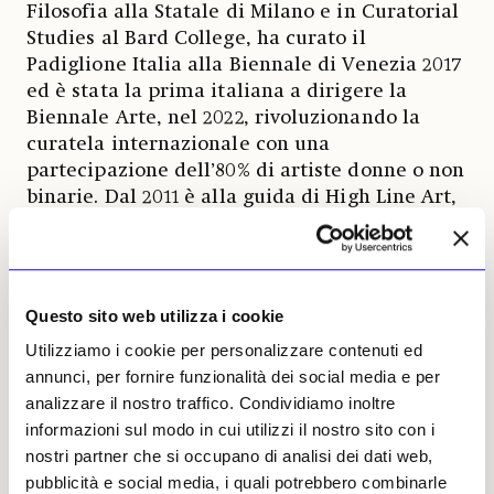
Filosofia alla Statale di Milano e in Curatorial
Studies al Bard College, ha curato il
Padiglione Italia alla Biennale di Venezia 2017
ed è stata la prima italiana a dirigere la
Biennale Arte, nel 2022, rivoluzionando la
curatela internazionale con una
partecipazione dell’80% di artiste donne o non
binarie. Dal 2011 è alla guida di High Line Art,
dove ha trasformato la sopraelevata di
Manhattan in un vero e proprio laboratorio di
arte pubblica. Qui, nel 2024, ha curato Die No
Die di Matty Davis, una performance
Questo sito web utilizza i cookie
itinerante che ha ridefinito l’idea di arte nello
Utilizziamo i cookie per personalizzare contenuti ed
spazio urbano e nella primavera 2025 ha
annunci, per fornire funzionalità dei social media e per
presentato un ciclo di installazioni
analizzare il nostro traffico. Condividiamo inoltre
sperimentali firmate da Britta
informazioni sul modo in cui utilizzi il nostro sito con i
Marakatt‑Labba, Mika Rottenberg e Tai Shani,
nostri partner che si occupano di analisi dei dati web,
in equilibrio tra scultura, attivazione
pubblicità e social media, i quali potrebbero combinarle
corporea e mitologia. Nell’ultimo anno ha