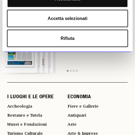
Accetta selezionati
IL NUMERO
IL NUMERO
IL NUMERO
IL NUMERO
DI LUGLIO-
DI LUGLIO-
DI LUGLIO-
DI LUGLIO-
AGOSTO 2026
AGOSTO 2026
AGOSTO 2026
AGOSTO 2026
Rifiuta
in edicola
in edicola
in edicola
in edicola
I LUOGHI E LE OPERE
ECONOMIA
Archeologia
Fiere e Gallerie
Restauro e Tutela
Antiquari
Musei e Fondazioni
Aste
Turismo Culturale
Arte & Imprese