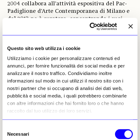
2004 collabora all’attività espositiva del Pac-
Padiglione d’Arte Contemporanea di Milano e
dal 2013 ne è curatore, concentrando i suoi
interessi sull’esperienze e le teorie relative
alla performance e alle poetiche corporee. Ha
conseguito la specializzazione in arte
Questo sito web utilizza i cookie
contemporanea presso l’Università degli Studi
di Milano e il dottorato in arte
Utilizziamo i cookie per personalizzare contenuti ed
contemporanea latinoamericana presso
annunci, per fornire funzionalità dei social media e per
l’Università degli Studi di Udine. Ha curato
analizzare il nostro traffico. Condividiamo inoltre
personali, tra gli altri, di Marina Abramović,
informazioni sul modo in cui utilizzi il nostro sito con i
Monica Bonvicini, Regina José Galindo, Tania
nostri partner che si occupano di analisi dei dati web,
Bruguera, Santiago Serra, Anna Maria
pubblicità e social media, i quali potrebbero combinarle
Maiolino, Frida Khalo, sull’arte brasiliana e
con altre informazioni che hai fornito loro o che hanno
sull’arte giapponese contemporanea. Nel 2025,
raccolto dal tuo utilizzo dei loro servizi.
al Pac, ha curato la mostra «Metal Panic» di
Marcello Maloberti, «Andante con moto» di
Selezione
Liliana Moro e «Body of Evidence» (con
Necessari
del
Beatrice Benedetti), la più ampia