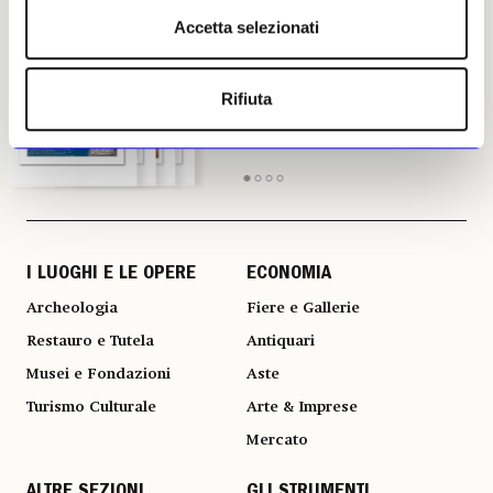
IL NUMERO
IL NUMERO
IL NUMERO
IL NUMERO
DI LUGLIO-
DI LUGLIO-
DI LUGLIO-
DI LUGLIO-
Accetta selezionati
AGOSTO 2026
AGOSTO 2026
AGOSTO 2026
AGOSTO 2026
in edicola
in edicola
in edicola
in edicola
Rifiuta
I LUOGHI E LE OPERE
ECONOMIA
Archeologia
Fiere e Gallerie
Restauro e Tutela
Antiquari
Musei e Fondazioni
Aste
Turismo Culturale
Arte & Imprese
Mercato
ALTRE SEZIONI
GLI STRUMENTI