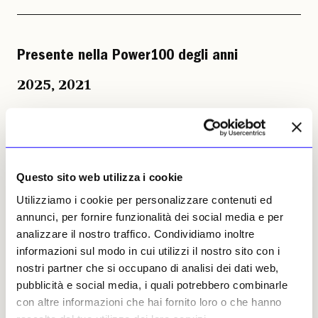
Presente nella Power100 degli anni
2025
,
2021
(Brescia, 1971; vive e lavora a Milano) è uno
degli artisti contemporanei italiani più
affermati a livello internazionale. Le sue
opere mescolano citazioni storiche e cultura
Questo sito web utilizza i cookie
figurativa, spesso con omaggi ad attori e
Utilizziamo i cookie per personalizzare contenuti ed
attrici. Ha rappresentato l’Italia a La Biennale
annunci, per fornire funzionalità dei social media e per
di Venezia nel 2001, 2005 e 2007, e ha
analizzare il nostro traffico. Condividiamo inoltre
partecipato alla Whitney Biennal (2006),
informazioni sul modo in cui utilizzi il nostro sito con i
Biennale di San Paolo e Biennale di Istanbul.
nostri partner che si occupano di analisi dei dati web,
Ha esposto al Jeu de Paume a Parigi, Castello
pubblicità e social media, i quali potrebbero combinarle
di Rivoli, New Museum a New York, Museu
con altre informazioni che hai fornito loro o che hanno
Serralves a Porto e alla Fondazione Prada a