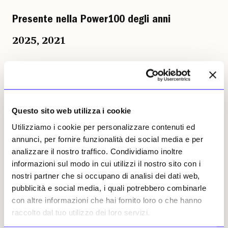
Presente nella Power100 degli anni
2025
,
2021
(Iglesias, 1954; vive a New York), collezionista
e promotore culturale, è cofondatore insieme
a Nancy Olnick di Magazzino Italian Art,
museo e centro di ricerca dedicato all’arte
Questo sito web utilizza i cookie
italiana del dopoguerra e contemporanea con
Utilizziamo i cookie per personalizzare contenuti ed
sede a Cold Spring, New York. Dopo gli studi a
annunci, per fornire funzionalità dei social media e per
Cagliari, Oristano e Pisa, si trasferisce a Parigi
analizzare il nostro traffico. Condividiamo inoltre
e poi a New York, dove conosce Olnick, futura
informazioni sul modo in cui utilizzi il nostro sito con i
moglie e partner nella collezione d’arte. Dalla
nostri partner che si occupano di analisi dei dati web,
fine degli anni ’80, la coppia inizia a
pubblicità e social media, i quali potrebbero combinarle
collezionare vetri di Murano, cui seguono
con altre informazioni che hai fornito loro o che hanno
ceramiche, gioielli, oggetti e mobili di design.
raccolto dal tuo utilizzo dei loro servizi.
L’incontro decisivo con l’Arte Povera avviene