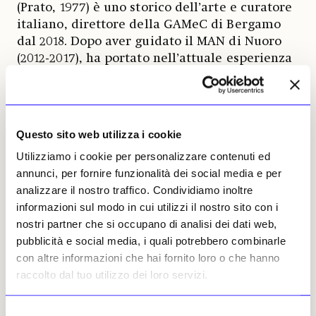
(Prato, 1977) è uno storico dell’arte e curatore
italiano, direttore della GAMeC di Bergamo
dal 2018. Dopo aver guidato il MAN di Nuoro
(2012-2017), ha portato nell’attuale esperienza
museale un’attenzione particolare ai temi
ambientali e sociali nell’arte contemporanea.
Nel 2024 ha ideato «Thinking Like a
Mountain», un innovativo progetto biennale (il
Questo sito web utilizza i cookie
primo nel 2024) che ha trasformato la classica
Utilizziamo i cookie per personalizzare contenuti ed
biennale in un programma diffuso sul
annunci, per fornire funzionalità dei social media e per
territorio orobico: per due anni artisti
analizzare il nostro traffico. Condividiamo inoltre
internazionali hanno realizzato opere ed
informazioni sul modo in cui utilizzi il nostro sito con i
eventi tra le valli prealpine e la città di
nostri partner che si occupano di analisi dei dati web,
Bergamo, coinvolgendo le comunità locali in
pubblicità e social media, i quali potrebbero combinarle
riflessioni su natura e sostenibilità. I nomi
con altre informazioni che hai fornito loro o che hanno
degli autori che hanno lavorato a Bergamo,
raccolto dal tuo utilizzo dei loro servizi.
Brembate, Castione della Presolana e Dalmine
sono: Sonia Boyce, Mercedes Azpilicueta,
Chiara Gambirasio, Lin May Saeed, Studio
Selezione