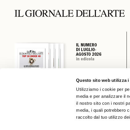
IL NUMERO
IL NUMERO
IL NUMERO
IL NUMERO
DI LUGLIO-
DI LUGLIO-
DI LUGLIO-
DI LUGLIO-
AGOSTO 2026
AGOSTO 2026
AGOSTO 2026
AGOSTO 2026
in edicola
in edicola
in edicola
in edicola
Questo sito web utilizza i
Utilizziamo i cookie per pe
media e per analizzare il n
il nostro sito con i nostri 
media, i quali potrebbero c
raccolto dal tuo utilizzo dei