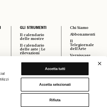
I
GLI STRUMENTI
Chi Siamo
Abbonamenti
Il calendario
delle mostre
Il
Telegiornale
Il calendario
dell'Arte
delle aste | Le
rilevazioni
Vernissage
i
Autori
Pubblicità
Podcast
Accetta tutti
Contatti
Power 100
ial
Cookie &
ilizzi
Policy
Osservatorio
Formazione
Accetta selezionati
FAQ
Rifiuta