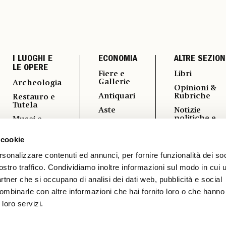
I LUOGHI E
ECONOMIA
ALTRE SEZION
LE OPERE
Fiere e
Libri
Gallerie
Archeologia
Opinioni &
Antiquari
Rubriche
Restauro e
Tutela
Aste
Notizie
politiche e
Musei e
Arte &
professional
Fondazioni
Imprese
 cookie
Fotografia
Turismo
Mercato
Culturale
Vedere a
rsonalizzare contenuti ed annunci, per fornire funzionalità dei soc
ostro traffico. Condividiamo inoltre informazioni sul modo in cui ut
Vernissage
partner che si occupano di analisi dei dati web, pubblicità e social
ombinarle con altre informazioni che hai fornito loro o che hanno
 loro servizi.