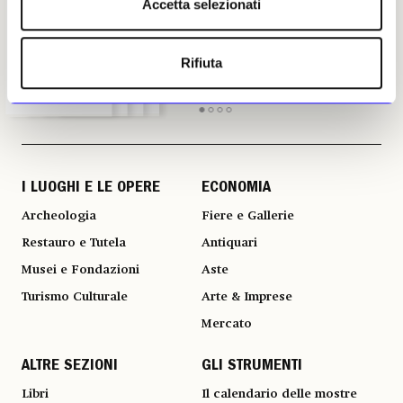
Accetta selezionati
in edicola
in edicola
in edicola
in edicola
Rifiuta
I LUOGHI E LE OPERE
ECONOMIA
Archeologia
Fiere e Gallerie
Restauro e Tutela
Antiquari
Musei e Fondazioni
Aste
Turismo Culturale
Arte & Imprese
Mercato
ALTRE SEZIONI
GLI STRUMENTI
Libri
Il calendario delle mostre