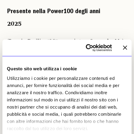
Presente nella Power100 degli anni
2025
(Reggio Emilia, 1967; cresciuto a Sassuolo, Mo),
nel 2005 rileva l’azienda Mutina con
l’obiettivo di puntare sulla ceramica e
trasformarla in un materiale apprezzato dai
Questo sito web utilizza i cookie
più importanti designer internazionali. Oggi
Mutina si distingue per il suo approccio
Utilizziamo i cookie per personalizzare contenuti ed
innovativo alle superfici ceramiche ed è
annunci, per fornire funzionalità dei social media e per
entrata nel mondo dell’arte contemporanea
analizzare il nostro traffico. Condividiamo inoltre
attraverso Mutina for Art, un progetto
informazioni sul modo in cui utilizzi il nostro sito con i
ambizioso e articolato che comprende MUT,
nostri partner che si occupano di analisi dei dati web,
uno spazio espositivo interno all’azienda, il
pubblicità e social media, i quali potrebbero combinarle
premio annuale «This is Not a Prize» e
con altre informazioni che hai fornito loro o che hanno
«Dialogue», un programma di collaborazioni
raccolto dal tuo utilizzo dei loro servizi.