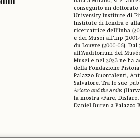
anni
nata a Milano, si è laure
conseguito un dottorato 
University Institute di F
Institute di Londra e all
ricercatrice dell’Inha (2
e dei Musei all’Inp (2001
du Louvre (2000-06). Dal
all’Auditorium del Musée 
Musei e nel 2023 ne ha a
della Fondazione Pistoia
Palazzo Buontalenti, Ant
Salvatore. Tra le sue pu
Ariosto and the Arabs
(Harva
la mostra «Fare, Disfare, 
Daniel Buren a Palazzo 