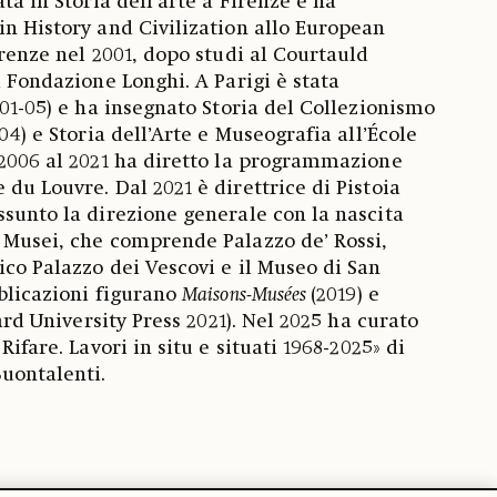
ata in Storia dell’arte a Firenze e ha
in History and Civilization allo European
irenze nel 2001, dopo studi al Courtauld
a Fondazione Longhi. A Parigi è stata
001-05) e ha insegnato Storia del Collezionismo
-04) e Storia dell’Arte e Museografia all’École
 2006 al 2021 ha diretto la programmazione
du Louvre. Dal 2021 è direttrice di Pistoia
ssunto la direzione generale con la nascita
 Musei, che comprende Palazzo de’ Rossi,
ico Palazzo dei Vescovi e il Museo di San
bblicazioni figurano
Maisons-Musées
(2019) e
rd University Press 2021). Nel 2025 ha curato
Rifare. Lavori in situ e situati 1968-2025» di
Buontalenti.