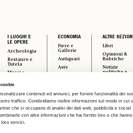
I LUOGHI E
ECONOMIA
ALTRE SEZION
LE OPERE
Fiere e
Libri
Gallerie
Archeologia
Opinioni &
Antiquari
Rubriche
Restauro e
Tutela
Aste
Notizie
politiche e
Musei e
Arte &
professional
Fondazioni
Imprese
 cookie
Fotografia
Turismo
Mercato
Culturale
rsonalizzare contenuti ed annunci, per fornire funzionalità dei soc
Vedere a
ostro traffico. Condividiamo inoltre informazioni sul modo in cui ut
Vernissage
partner che si occupano di analisi dei dati web, pubblicità e social
ombinarle con altre informazioni che hai fornito loro o che hanno
 loro servizi.