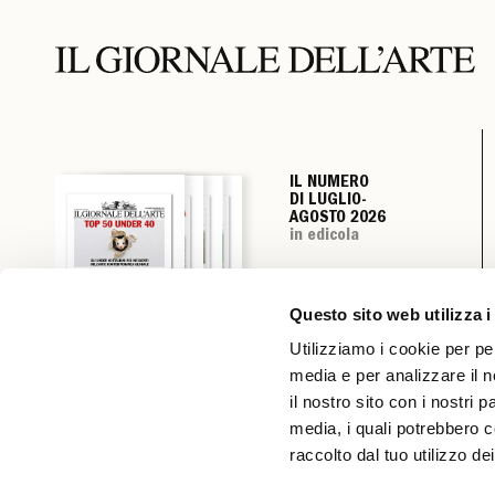
IL NUMERO
IL NUMERO
IL NUMERO
IL NUMERO
DI LUGLIO-
DI LUGLIO-
DI LUGLIO-
DI LUGLIO-
AGOSTO 2026
AGOSTO 2026
AGOSTO 2026
AGOSTO 2026
in edicola
in edicola
in edicola
in edicola
Questo sito web utilizza i
Utilizziamo i cookie per pe
media e per analizzare il n
il nostro sito con i nostri 
media, i quali potrebbero c
raccolto dal tuo utilizzo dei