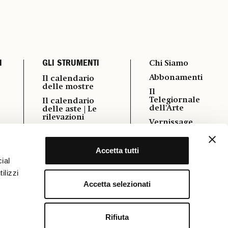
I
GLI STRUMENTI
Chi Siamo
Abbonamenti
Il calendario
delle mostre
Il
Telegiornale
Il calendario
dell'Arte
delle aste | Le
rilevazioni
Vernissage
i
Autori
Pubblicità
Podcast
Accetta tutti
Contatti
ial
Power 100
Cookie &
ilizzi
Policy
Osservatorio
Formazione
Accetta selezionati
FAQ
Rifiuta