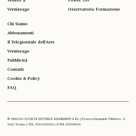
Vedere a
Power 100
Vernissage
Osservatorio Formazione
Chi Siamo
Abbonamenti
Il Telegiornale dell'Arte
Vernissage
Pubblicità
Contatti
Cookie & Policy
FAQ
© 1983-2026 SOCIETÀ EDITRICE ALLEMANDI A R.L. | Piazza Emanuele Filiberto, 13
10122 Torino | TEL. +39.011.819.9111 | P.IVA 13153930014