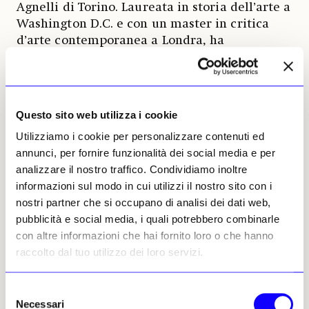
Agnelli di Torino. Laureata in storia dell’arte a
Washington D.C. e con un master in critica
d’arte contemporanea a Londra, ha
collaborato con Francesco Bonami alla 50ma
Biennale di Venezia, lavorando con artisti
come Fischli & Weiss, Gabriel Orozco,
Matthew Barney e Rudolf Stingel. Dal 2004 al
Questo sito web utilizza i cookie
2008
è stata curatrice del Centro d’Arte Contemporanea
Utilizziamo i cookie per personalizzare contenuti ed
di Villa Manin
mentre dal 2012 al 2016 ha diretto
annunci, per fornire funzionalità dei social media e per
la fiera Artissima
di Torino, consolidandone la
analizzare il nostro traffico. Condividiamo inoltre
natura di appuntamento di punta per l’arte
informazioni sul modo in cui utilizzi il nostro sito con i
contemporanea. In seguito, è stata direttrice
nostri partner che si occupano di analisi dei dati web,
artistica della Quadriennale di Roma (2017-
pubblicità e social media, i quali potrebbero combinarle
2020) curando anche «La Quadriennale d’arte
con altre informazioni che hai fornito loro o che hanno
2020
FUORI» con
Stefano Collicelli Cagol, mostra
raccolto dal tuo utilizzo dei loro servizi.
di arte italiana contemporanea a Palazzo
delle Esposizioni che proponeva un viaggio tra
opere dagli anni Sessanta a oggi con 43
Selezione
Necessari
artisti, più della metà sotto i 40 anni e con
del