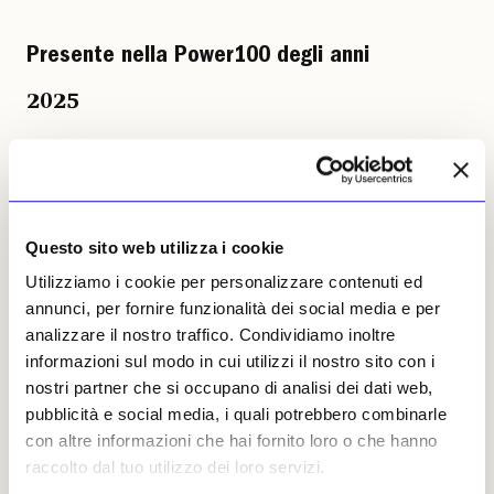
Presente nella Power100 degli anni
2025
(Zurigo, 1953), scrittore, curatore, docente e
consulente, è direttore artistico del Mast,
Manifattura di Arti, Sperimentazione e
Tecnologia di Bologna, dove sviluppa anche la
Questo sito web utilizza i cookie
collezione di fotografia industriale e legata al
Utilizziamo i cookie per personalizzare contenuti ed
lavoro, e consulente per Foto Colectania di
annunci, per fornire funzionalità dei social media e per
Barcellona. Laureato in Letteratura tedesca,
analizzare il nostro traffico. Condividiamo inoltre
Storia e Filosofia all’Università di Zurigo, è
informazioni sul modo in cui utilizzi il nostro sito con i
stato giornalista e critico d’arte. È stato
nostri partner che si occupano di analisi dei dati web,
cofondatore della Kunsthalle Zürich (1986) e
pubblicità e social media, i quali potrebbero combinarle
del Fotomuseum Winterthur (1993), di cui è
con altre informazioni che hai fornito loro o che hanno
stato direttore e curatore fino al 2013, oltre
raccolto dal tuo utilizzo dei loro servizi.
che presidente di Spectrum-Fotografia in