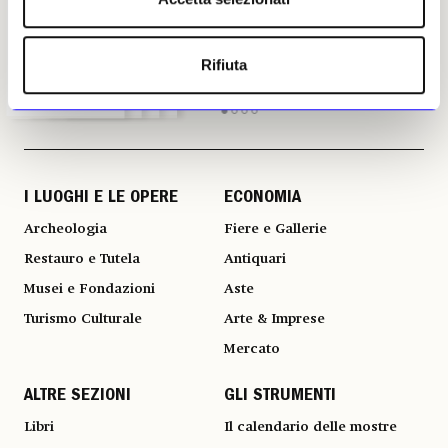
in edicola
in edicola
in edicola
in edicola
Rifiuta
I LUOGHI E LE OPERE
ECONOMIA
Archeologia
Fiere e Gallerie
Restauro e Tutela
Antiquari
Musei e Fondazioni
Aste
Turismo Culturale
Arte & Imprese
Mercato
ALTRE SEZIONI
GLI STRUMENTI
Libri
Il calendario delle mostre