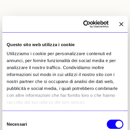
José da Silva
Leggi i suoi articoli
Questo sito web utilizza i cookie
Altri articoli dell'autore
Utilizziamo i cookie per personalizzare contenuti ed
annunci, per fornire funzionalità dei social media e per
analizzare il nostro traffico. Condividiamo inoltre
informazioni sul modo in cui utilizzi il nostro sito con i
nostri partner che si occupano di analisi dei dati web,
pubblicità e social media, i quali potrebbero combinarle
con altre informazioni che hai fornito loro o che hanno
raccolto dal tuo utilizzo dei loro servizi.
NEWS
MUSEI E FONDAZIONI
NEWS
MUSEI E FONDAZIONI
Selezione
A Lisbona un nuovo museo
Necessari
del
Le Queen’s Galleries
privato, il Macam