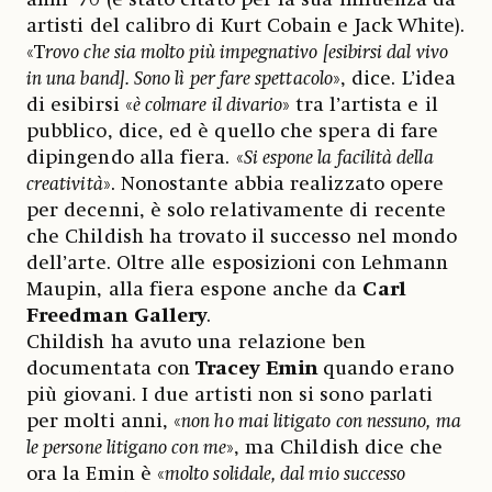
artisti del calibro di Kurt Cobain e Jack White).
«T
rovo che sia molto più impegnativo [esibirsi dal vivo
in una band]. Sono lì per fare spettacolo
», dice. L’idea
di esibirsi «
è colmare il divario
» tra l’artista e il
pubblico, dice, ed è quello che spera di fare
dipingendo alla fiera. «
Si espone la facilità della
creatività
». Nonostante abbia realizzato opere
per decenni, è solo relativamente di recente
che Childish ha trovato il successo nel mondo
dell’arte. Oltre alle esposizioni con Lehmann
Maupin, alla fiera espone anche da
Carl
Freedman Gallery
.
Childish ha avuto una relazione ben
documentata con
Tracey Emin
quando erano
più giovani. I due artisti non si sono parlati
per molti anni, «
non ho mai litigato con nessuno, ma
le persone litigano con me
», ma Childish dice che
ora la Emin è «
molto solidale, dal mio successo