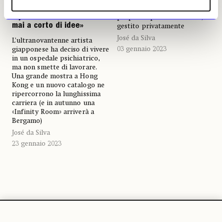
finanziamenti pubblici: è
Yayoi Kusama: «Non resto
proprietà personale del re,
mai a corto di idee»
gestito privatamente
José da Silva
L’ultranovantenne artista
03 gennaio 2023
giapponese ha deciso di vivere
in un ospedale psichiatrico,
ma non smette di lavorare.
Una grande mostra a Hong
Kong e un nuovo catalogo ne
ripercorrono la lunghissima
carriera (e in autunno una
«Infinity Room» arriverà a
Bergamo)
José da Silva
23 gennaio 2023