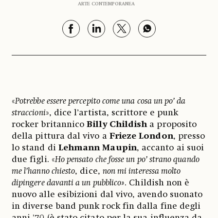
ARTE CONTEMPORANEA
«
Potrebbe essere percepito come una cosa un po’ da
straccioni
», dice l’artista, scrittore e punk
rocker britannico
Billy Childish
a proposito
della pittura dal vivo a
Frieze London
, presso
lo stand di
Lehmann Maupin
, accanto ai suoi
due figli. «
Ho pensato che fosse un po’ strano quando
me l’hanno chiesto
, dice,
non mi interessa molto
dipingere davanti a un pubblico»
. Childish non è
nuovo alle esibizioni dal vivo, avendo suonato
in diverse band punk rock fin dalla fine degli
anni '70 (è stato citato per la sua influenza da