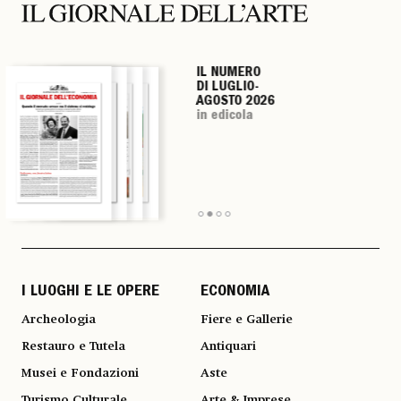
IL NUMERO
IL NUMERO
IL NUMERO
IL NUMERO
DI LUGLIO-
DI LUGLIO-
DI LUGLIO-
DI LUGLIO-
AGOSTO 2026
AGOSTO 2026
AGOSTO 2026
AGOSTO 2026
in edicola
in edicola
in edicola
in edicola
I LUOGHI E LE OPERE
ECONOMIA
Archeologia
Fiere e Gallerie
Restauro e Tutela
Antiquari
Musei e Fondazioni
Aste
Turismo Culturale
Arte & Imprese