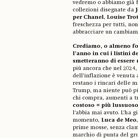
vedremo o abbiamo già f
collezioni disegnate da
per Chanel
,
Louise Tro
freschezza per tutti, non
abbracciare un cambiam
Crediamo, o almeno fo
l’anno in cui i listini
smetteranno di essere r
più ancora che nel 2024, 
dell’inflazione è venuta
restano i rincari delle 
Trump, ma niente può più 
chi compra, aumenti a tr
costoso = più lussuoso
l’abbia mai avuto. L’ha g
momento,
Luca de Meo
prime mosse, senza clamor
marchio di punta del gru