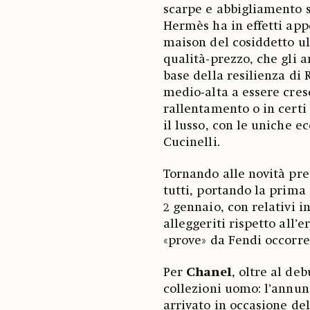
scarpe e abbigliamento 
Hermès ha in effetti appe
maison del cosiddetto ult
qualità-prezzo, che gli 
base della resilienza di 
medio-alta a essere cres
rallentamento o in certi
il lusso, con le uniche 
Cucinelli.
Tornando alle novità pr
tutti, portando la prima 
2 gennaio, con relativi in
alleggeriti rispetto all’
«prove» da Fendi occorr
Per
Chanel
, oltre al de
collezioni uomo: l’annu
arrivato in occasione del