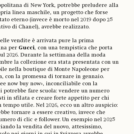
politana di New York, potrebbe preludere alla
opria linea maschile, un progetto che forse
stato eterno (invece è morto nel 2019 dopo 25
tivo di Chanel), avrebbe realizzato.
delle vendite è arrivata pure la prima
mna per
Gucci
, con una tempistica che porta
sul 2026. Durante la settimana della moda
mbre la collezione era stata presentata con un
bile nella boutique di Monte Napoleone per
ta, con la promessa di tornare in gennaio.
see now buy now», inconciliabile con la
cci potrebbe fare scuola: vendere un numero
ti in sfilata e creare forte appetito per chi
 tempo utile. Nel 2026, ecco un altro auspicio:
bbe tornare a essere creativo, invece che
mero di clic e follower. Un esempio nel 2025
iando la vendita del nuovo, attesissimo,