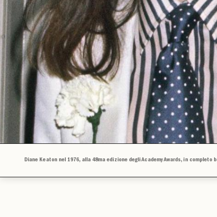
Diane Keaton nel 1976, alla 48ma edizione degli Academy Awards, in completo bi