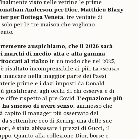
inalmente visto nelle vetrine le prime
Jonathan Anderson per Dior
,
Matthieu Blazy
tter per Bottega Veneta
, tre ventate di
 solo per le tre maison che vogliono
ento.
rtemente auspichiamo, che il 2026 sarà
 dei marchi di medio-alta e alta gamma
itoccati al rialzo
in un modo che nel 2025,
è risultato incomprensibile ai più. La «scusa»
 a mancare nella maggior parte dei Paesi;
materie prime e i dazi imposti da Donald
giustificare, agli occhi di chi osserva e di
e cifre rispetto al pre Covid.
L’equazione più
 ha smesso di avere senso
, ammesso che
ià capito il manager più osservato del
, da settembre ceo di Kering: una delle sue
i, è stata abbassare i prezzi di Gucci, il
ppo. Quanto alla collezione Dior, borse e