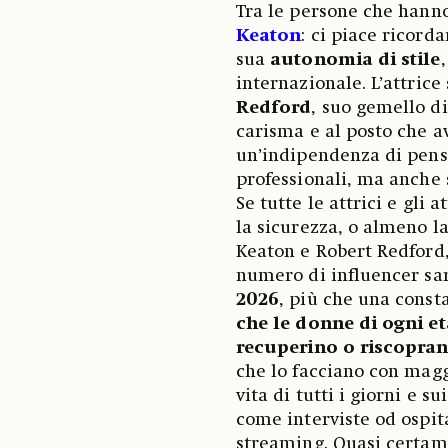
Tra le persone che hanno
Keaton
: ci piace ricorda
sua
autonomia di stile
internazionale. L’attrice
Redford
, suo gemello di
carisma e al posto che a
un’indipendenza di pensie
professionali, ma anche s
Se tutte le attrici e gli 
la sicurezza, o almeno l
Keaton e Robert Redford, 
numero di influencer sa
2026
, più che una const
che
le donne di ogni e
recuperino o riscoprano
che lo facciano con magg
vita di tutti i giorni e s
come interviste od ospit
streaming. Quasi certame