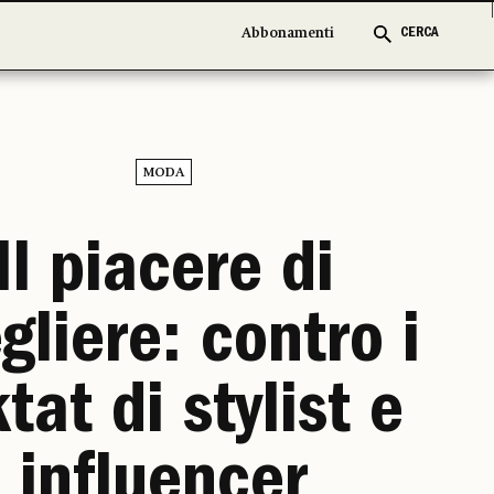
Abbonamenti
Abbonamenti
CERCA
CERCA
MODA
Il piacere di
gliere: contro i
tat di stylist e
influencer