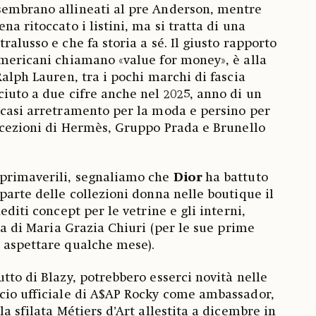
sembrano allineati al pre Anderson, mentre
na ritoccato i listini, ma si tratta di una
ralusso e che fa storia a sé. Il giusto rapporto
americani chiamano «value for money», è alla
Ralph Lauren, tra i pochi marchi di fascia
ciuto a due cifre anche nel 2025, anno di un
 casi arretramento per la moda e persino per
eccezioni di Hermès, Gruppo Prada e Brunello
eprimaverili, segnaliamo che
Dior
ha battuto
parte delle collezioni donna nelle boutique il
editi concept per le vetrine e gli interni,
era di Maria Grazia Chiuri (per le sue prime
e aspettare qualche mese).
butto di Blazy, potrebbero esserci novità nelle
ncio ufficiale di A$AP Rocky come ambassador,
la sfilata Métiers d’Art allestita a dicembre in