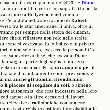
 lasciato il nostro pianeta nel 2025 c’è
Diane
rla per i suoi film, certo, ma soprattutto per la
, caso unico a Hollywood e nel cinema
 se n’è andata nello stesso anno di
Robert
verso tra le star americane: li univa, oltre al
vranno per sempre nella storia del cinema,
ro che si rifletteva non solo nelle scelte
u come si vestivano, in pubblico e in privato.
attori, e non solo loro, avessero la personalità e
a consapevolezza di sé, che avevano Diane
la maggior parte degli stylist e un certo
rebbero disoccupati. Ecco,
un auspicio per il
atazione di cambiamento o una previsione, è
tà, ma anche gli uomini, rivendichino,
 il piacere di scegliere da soli
, o almeno
iore autonomia, che cosa indossare nella loro
ui red carpet o in altre occasioni di lavoro,
ate televisive e radiofoniche con annesso
nte si eviterebbero così look improbabili alle