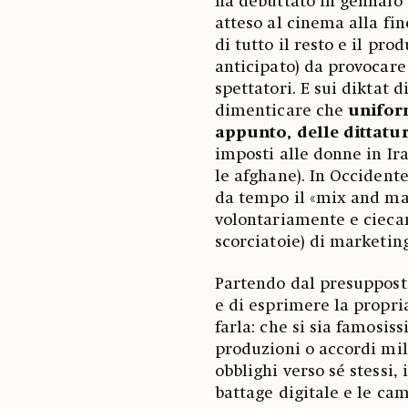
ha debuttato in gennaio 
atteso al cinema alla fin
di tutto il resto e il pr
anticipato) da provocare m
spettatori. E sui diktat d
dimenticare che
uniform
appunto, delle dittatu
imposti alle donne in Ir
le afghane). In Occident
da tempo il «mix and ma
volontariamente e cieca
scorciatoie) di marketing
Partendo dal presupposto
e di esprimere la propri
farla: che si sia famosis
produzioni o accordi mi
obblighi verso sé stessi, 
battage digitale e le ca