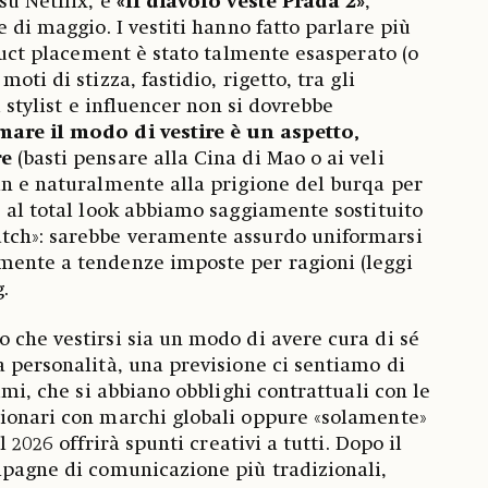
su Netflix, e
«Il diavolo veste Prada 2»
,
e di maggio. I vestiti hanno fatto parlare più
oduct placement è stato talmente esasperato (o
oti di stizza, fastidio, rigetto, tra gli
i stylist e influencer non si dovrebbe
are il modo di vestire è un aspetto,
re
(basti pensare alla Cina di Mao o ai veli
an e naturalmente alla prigione del burqa per
e al total look abbiamo saggiamente sostituito
tch»: sarebbe veramente assurdo uniformarsi
mente a tendenze imposte per ragioni (leggi
.
 che vestirsi sia un modo di avere cura di sé
a personalità, una previsione ci sentiamo di
simi, che si abbiano obblighi contrattuali con le
lionari con marchi globali oppure «solamente»
il 2026 offrirà spunti creativi a tutti. Dopo il
mpagne di comunicazione più tradizionali,