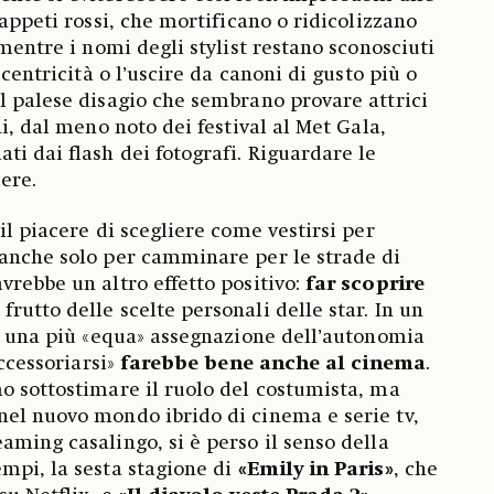
tappeti rossi, che mortificano o ridicolizzano
 mentre i nomi degli stylist restano sconosciuti
ccentricità o l’uscire da canoni di gusto più o
l palese disagio che sembrano provare attrici
ni, dal meno noto dei festival al Met Gala,
ti dai flash dei fotografi. Riguardare le
dere.
il piacere di scegliere come vestirsi per
 anche solo per camminare per le strade di
vrebbe un altro effetto positivo:
far scoprire
, frutto delle scelte personali delle star. In un
di una più «equa» assegnazione dell’autonomia
accessoriarsi»
farebbe bene anche al cinema
.
o sottostimare il ruolo del costumista, ma
el nuovo mondo ibrido di cinema e serie tv,
aming casalingo, si è perso il senso della
mpi, la sesta stagione di
«Emily in Paris»
, che