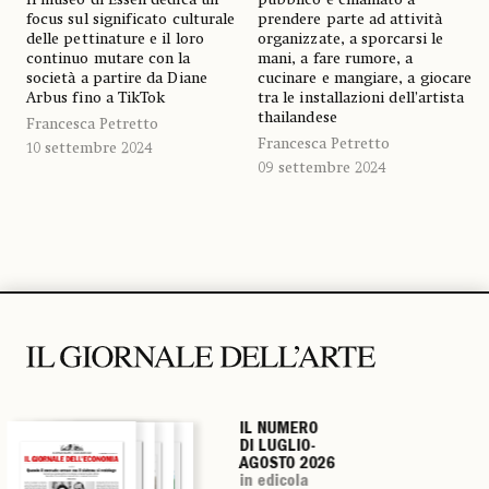
focus sul significato culturale
prendere parte ad attività
delle pettinature e il loro
organizzate, a sporcarsi le
continuo mutare con la
mani, a fare rumore, a
società a partire da Diane
cucinare e mangiare, a giocare
Arbus fino a TikTok
tra le installazioni dell’artista
thailandese
Francesca Petretto
Francesca Petretto
10 settembre 2024
09 settembre 2024
IL NUMERO
IL NUMERO
IL NUMERO
IL NUMERO
DI LUGLIO-
DI LUGLIO-
DI LUGLIO-
DI LUGLIO-
AGOSTO 2026
AGOSTO 2026
AGOSTO 2026
AGOSTO 2026
in edicola
in edicola
in edicola
in edicola