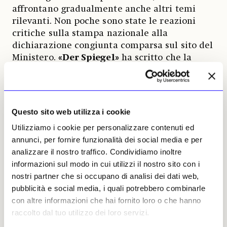
affrontano gradualmente anche altri temi
rilevanti. Non poche sono state le reazioni
critiche sulla stampa nazionale alla
dichiarazione congiunta comparsa sul sito del
Ministero.
«Der Spiegel»
ha scritto che la
semplice aggiunta di un’altra area al
panorama tedesco della memoria non ne
elimina le debolezze: «
Manca ancora una
prospettiva autocritica che affronti almeno la
Questo sito web utilizza i cookie
strumentalizzazione del ricordo. Per garantire che il
Utilizziamo i cookie per personalizzare contenuti ed
Governo non rimanga fedele a una politica puramente
annunci, per fornire funzionalità dei social media e per
simbolica, il ricordo dovrebbe essere inserito in misure
analizzare il nostro traffico. Condividiamo inoltre
politiche concrete: in relazione ai crimini nazisti, questo
informazioni sul modo in cui utilizzi il nostro sito con i
dovrebbe essere l’introduzione della denazificazione e
nostri partner che si occupano di analisi dei dati web,
dell’antifascismo come leitmotiv dello Stato e il ricordo
pubblicità e social media, i quali potrebbero combinarle
dei crimini coloniali dovrebbe essere combinato con
con altre informazioni che hai fornito loro o che hanno
politiche attuali anti-coloniali e antimperialiste
».
raccolto dal tuo utilizzo dei loro servizi.
Mentre su
«Die Welt»
si è ipotizzato che i