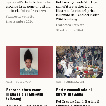
opere dell’artista tedesco che
Nel Kunstgebäude Stuttgart
espande la nozione di pittura
manufatti e archeologia
a «ciò che lui vuole vedere»
illustrano la vita nel primo
millennio del Land del Baden-
Francesca Petretto
Württemberg
11 settembre 2024
Francesca Petretto
10 settembre 2024
NEWS
FOTOGRAFIA
NEWS
ANTICIPAZIONI
L’acconciatura come
L’arte comunitaria di
linguaggio al Museum
Rirkrit Tiravanija
Folkwang
Nel Gropius Bau di Berlino il
Il museo di Essen dedica un
pubblico è chiamato a