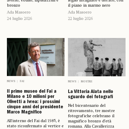
avorio, ebano, lapislazzuli e
legno intagliato e dorato, con
bronzo
il piano in marmo nero
Ada Masoero
Ada Masoero
24 luglio 2026
22 luglio 2026
NEWS
FAI
NEWS
MOSTRE
Il primo museo del Fai a
La Vittoria Alata nello
Milano e 10 milioni per
sguardo dei fotografi
Olivetti a Ivrea: i prossimi
Nel bicentenario del
cinque anni del presidente
ritrovamento, tre mostre
Marco Magnifico
fotografiche celebrano il
All’interno del Fai dal 1985, è
magnifico bronzo d’età
stato riconfermato al vertice e
romana. Alla Cavallerizza