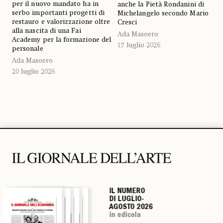
per il nuovo mandato ha in
anche la Pietà Rondanini di
serbo importanti progetti di
Michelangelo secondo Mario
restauro e valorizzazione oltre
Cresci
alla nascita di una Fai
Ada Masoero
Academy per la formazione del
17 luglio 2026
personale
Ada Masoero
20 luglio 2026
IL NUMERO
IL NUMERO
IL NUMERO
IL NUMERO
DI LUGLIO-
DI LUGLIO-
DI LUGLIO-
DI LUGLIO-
AGOSTO 2026
AGOSTO 2026
AGOSTO 2026
AGOSTO 2026
in edicola
in edicola
in edicola
in edicola