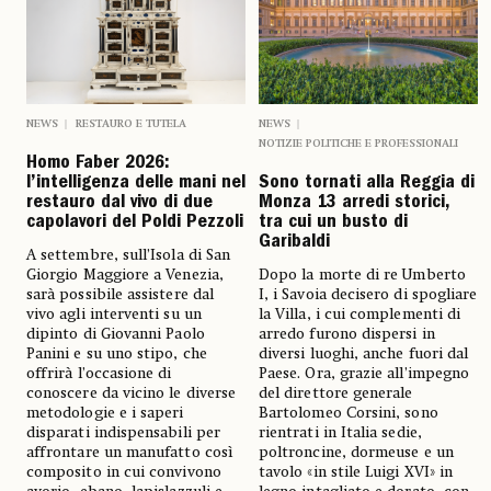
NEWS
RESTAURO E TUTELA
NEWS
NOTIZIE POLITICHE E PROFESSIONALI
Homo Faber 2026:
l’intelligenza delle mani nel
Sono tornati alla Reggia di
restauro dal vivo di due
Monza 13 arredi storici,
capolavori del Poldi Pezzoli
tra cui un busto di
Garibaldi
A settembre, sull’Isola di San
Giorgio Maggiore a Venezia,
Dopo la morte di re Umberto
sarà possibile assistere dal
I, i Savoia decisero di spogliare
vivo agli interventi su un
la Villa, i cui complementi di
dipinto di Giovanni Paolo
arredo furono dispersi in
Panini e su uno stipo, che
diversi luoghi, anche fuori dal
offrirà l’occasione di
Paese. Ora, grazie all’impegno
conoscere da vicino le diverse
del direttore generale
metodologie e i saperi
Bartolomeo Corsini, sono
disparati indispensabili per
rientrati in Italia sedie,
affrontare un manufatto così
poltroncine, dormeuse e un
composito in cui convivono
tavolo «in stile Luigi XVI» in