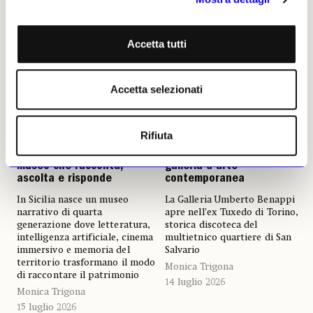
Accetta tutti
Accetta selezionati
NEWS
MUSEI E FONDAZIONI
NEWS
FIERE E GALLERIE
Rifiuta
La Cunziria diventa un
Da tempio della notte a
museo che racconta,
galleria d’arte
ascolta e risponde
contemporanea
In Sicilia nasce un museo
La Galleria Umberto Benappi
narrativo di quarta
apre nell’ex Tuxedo di Torino,
generazione dove letteratura,
storica discoteca del
intelligenza artificiale, cinema
multietnico quartiere di San
immersivo e memoria del
Salvario
territorio trasformano il modo
Monica Trigona
di raccontare il patrimonio
14 luglio 2026
Monica Trigona
15 luglio 2026