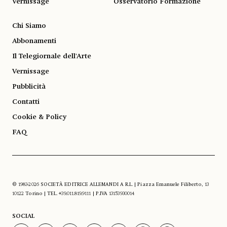
Vernissage
Osservatorio Formazione
Chi Siamo
Abbonamenti
Il Telegiornale dell'Arte
Vernissage
Pubblicità
Contatti
Cookie & Policy
FAQ
© 1983-2026 SOCIETÀ EDITRICE ALLEMANDI A R.L. | Piazza Emanuele Filiberto, 13
10122 Torino | TEL. +39.011.819.9111 | P.IVA 13153930014
SOCIAL