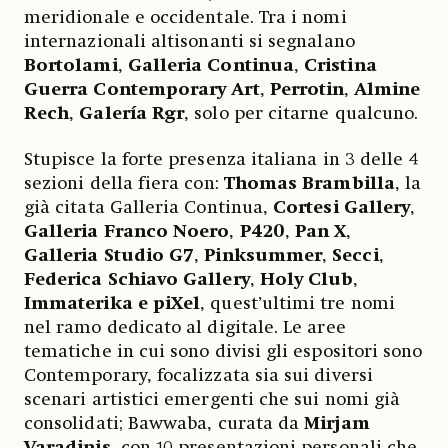
meridionale e occidentale. Tra i nomi
internazionali altisonanti si segnalano
Bortolami
,
Galleria Continua
,
Cristina
Guerra Contemporary Art
,
Perrotin
,
Almine
Rech
,
Galería Rgr
, solo per citarne qualcuno.
Stupisce la forte presenza italiana in 3 delle 4
sezioni della fiera con:
Thomas Brambilla
, la
già citata Galleria Continua,
Cortesi Gallery
,
Galleria Franco Noero
,
P420
,
Pan X
,
Galleria Studio G7
,
Pinksummer
,
Secci
,
Federica Schiavo Gallery
,
Holy Club
,
Immaterika e piXel
, quest’ultimi tre nomi
nel ramo dedicato al digitale. Le aree
tematiche in cui sono divisi gli espositori sono
Contemporary, focalizzata sia sui diversi
scenari artistici emergenti che sui nomi già
consolidati; Bawwaba, curata da
Mirjam
Varadinis
, con 10 presentazioni personali che