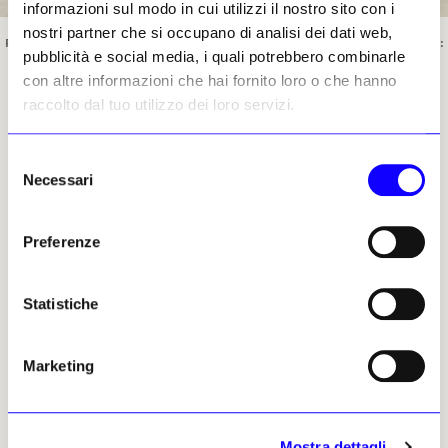
informazioni sul modo in cui utilizzi il nostro sito con i
nostri partner che si occupano di analisi dei dati web,
Rodrigo Hernández, «Anche di notte», 2022. Courtesy dell’artista e P420, Bologna. Foto:
pubblicità e social media, i quali potrebbero combinarle
Carlo Favero
con altre informazioni che hai fornito loro o che hanno
raccolto dal tuo utilizzo dei loro servizi.
Monica Trigona, 16 aprile 2025
Selezione
| © Riproduzione riservata
Necessari
del
consenso
Preferenze
Statistiche
Monica Trigona
Leggi i suoi articoli
Marketing
Altri articoli dell'autore
Mostra dettagli