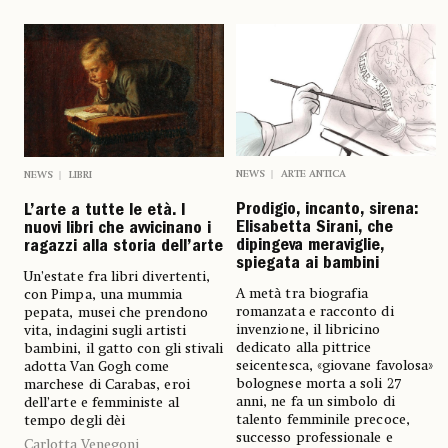
NEWS
ARTE ANTICA
NEWS
LIBRI
Prodigio, incanto, sirena:
L’arte a tutte le età. I
Elisabetta Sirani, che
nuovi libri che avvicinano i
dipingeva meraviglie,
ragazzi alla storia dell’arte
spiegata ai bambini
Un’estate fra libri divertenti,
A metà tra biografia
con Pimpa, una mummia
romanzata e racconto di
pepata, musei che prendono
invenzione, il libricino
vita, indagini sugli artisti
dedicato alla pittrice
bambini, il gatto con gli stivali
seicentesca, «giovane favolosa»
adotta Van Gogh come
bolognese morta a soli 27
marchese di Carabas, eroi
anni, ne fa un simbolo di
dell’arte e femministe al
talento femminile precoce,
tempo degli dèi
successo professionale e
Carlotta Venegoni