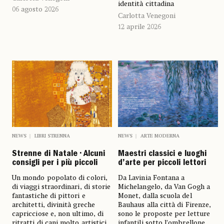
identità cittadina
06 agosto 2026
Carlotta Venegoni
12 aprile 2026
NEWS
LIBRI STRENNA
NEWS
ARTE MODERNA
Strenne di Natale • Alcuni
Maestri classici e luoghi
consigli per i più piccoli
d’arte per piccoli lettori
Un mondo popolato di colori,
Da Lavinia Fontana a
di viaggi straordinari, di storie
Michelangelo, da Van Gogh a
fantastiche di pittori e
Monet, dalla scuola del
architetti, divinità greche
Bauhaus alla città di Firenze,
capricciose e, non ultimo, di
sono le proposte per letture
ritratti di cani molto artistici
infantili sotto l’ombrellone