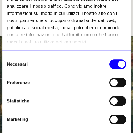
moderna all’era di Instagram.
analizzare il nostro traffico. Condividiamo inoltre
informazioni sul modo in cui utilizzi il nostro sito con i
Figure. Come funzionano le immagini dal Rinascimento
nostri partner che si occupano di analisi dei dati web,
a Instagram, di Riccardo Falcinelli, 528 pp., 500 ill. col.,
pubblicità e social media, i quali potrebbero combinarle
Einaudi, Torino 2020, € 24
con altre informazioni che hai fornito loro o che hanno
raccolto dal tuo utilizzo dei loro servizi.
Selezione
Necessari
del
consenso
Preferenze
Statistiche
Marketing