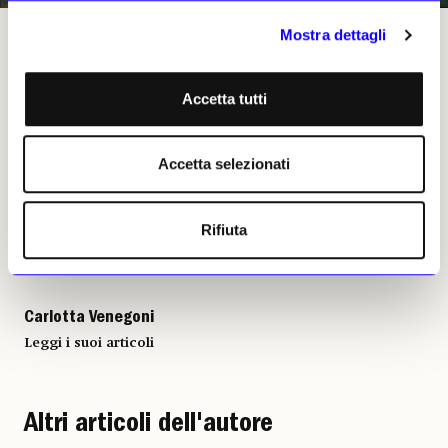
Mostra dettagli
«Baccanale» di Sebastiano Ricci, Los Angeles, County Museum of Art
Accetta tutti
Carlotta Venegoni, 08
novembre 2020 | ©
Accetta selezionati
Riproduzione riservata
Rifiuta
Carlotta Venegoni
Leggi i suoi articoli
Altri articoli dell'autore