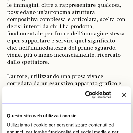
le immagini, oltre a rappresentare qualcosa,
possiedano un’autonoma struttura
compositiva complessa e articolata, scelta con
decisi intenti da chi l’ha prodotta,
fondamentale per fruire dell’immagine stessa
e per supportare e servire quel significato
che, nell’immediatezza del primo sguardo,
viene, più o meno inconsciamente, ricercato
dallo spettatore.
L’autore, utilizzando una prosa vivace
corredata da un esaustivo apparato grafico e
fotografico, si propone di influenzare il nostro
modo di guardare all’arte e alle immagini,
indipendentemente dal fatto che siano state
prodotte da pittori, fotografi o registi e a
Questo sito web utilizza i cookie
prescindere del tempo che le ha viste nascere:
Utilizziamo i cookie per personalizzare contenuti ed
dal paleolitico al Rinascimento, dall’epoca
annunci, per fornire funzionalità dei social media e per