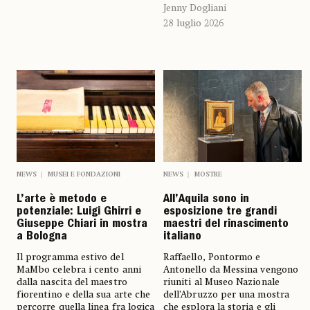
Jenny Dogliani
28 luglio 2026
NEWS
MUSEI E FONDAZIONI
NEWS
MOSTRE
L’arte è metodo e
All’Aquila sono in
potenziale: Luigi Ghirri e
esposizione tre grandi
Giuseppe Chiari in mostra
maestri del rinascimento
a Bologna
italiano
Il programma estivo del
Raffaello, Pontormo e
MaMbo celebra i cento anni
Antonello da Messina vengono
dalla nascita del maestro
riuniti al Museo Nazionale
fiorentino e della sua arte che
dell’Abruzzo per una mostra
percorre quella linea fra logica
che esplora la storia e gli