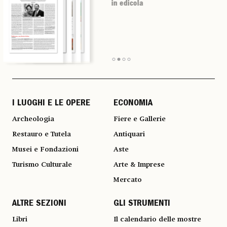
in edicola
in edicola
in edicola
in edicola
I LUOGHI E LE OPERE
ECONOMIA
Archeologia
Fiere e Gallerie
Restauro e Tutela
Antiquari
Musei e Fondazioni
Aste
Turismo Culturale
Arte & Imprese
Mercato
ALTRE SEZIONI
GLI STRUMENTI
Libri
Il calendario delle mostre