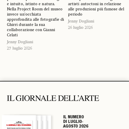
e intuito, istinto e natura.
artisti autoctoni in relazione
Nella Project Room del museo
alle produzioni più famose del
invece un’occhiata
periodo
approfondita alle fotografie di
Jenny Dogliani
Ghirri durante la sua
26 luglio 2026
collaborazione con Gianni
Celati
Jenny Dogliani
27 luglio 2026
IL NUMERO
IL NUMERO
IL NUMERO
IL NUMERO
DI LUGLIO-
DI LUGLIO-
DI LUGLIO-
DI LUGLIO-
AGOSTO 2026
AGOSTO 2026
AGOSTO 2026
AGOSTO 2026