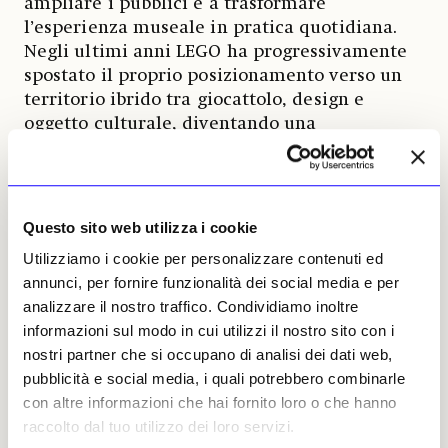
ampliare i pubblici e a trasformare
l’esperienza museale in pratica quotidiana.
Negli ultimi anni LEGO ha progressivamente
spostato il proprio posizionamento verso un
territorio ibrido tra giocattolo, design e
oggetto culturale, diventando una
piattaforma che lavora sulla domesticazione
dell’immagine artistica: opere nate per il
museo vengono reinterpretate come superfici
abitabili, installazioni domestiche che
Questo sito web utilizza i cookie
trasformano la casa in uno spazio espositivo
Utilizziamo i cookie per personalizzare contenuti ed
diffuso. Il set dedicato a Monet intercetta
annunci, per fornire funzionalità dei social media e per
inoltre un cambiamento più ampio nel modo
analizzare il nostro traffico. Condividiamo inoltre
in cui il pubblico si relaziona all’arte. L’opera
informazioni sul modo in cui utilizzi il nostro sito con i
non è più solo contemplata, ma ricostruita,
nostri partner che si occupano di analisi dei dati web,
manipolata, attraversata fisicamente
pubblicità e social media, i quali potrebbero combinarle
attraverso il gesto costruttivo. L’esperienza
con altre informazioni che hai fornito loro o che hanno
diventa temporale: montare 3.179 pezzi
raccolto dal tuo utilizzo dei loro servizi.
significa entrare in una relazione lenta con