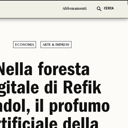
Abbonamenti
Abbonamenti
CERCA
CERCA
ECONOMIA
ARTE & IMPRESE
Nella foresta
gitale di Refik
dol, il profumo
tificiale della