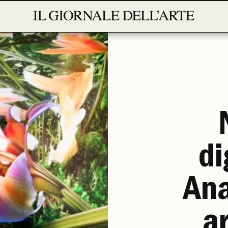
di
Ana
ar