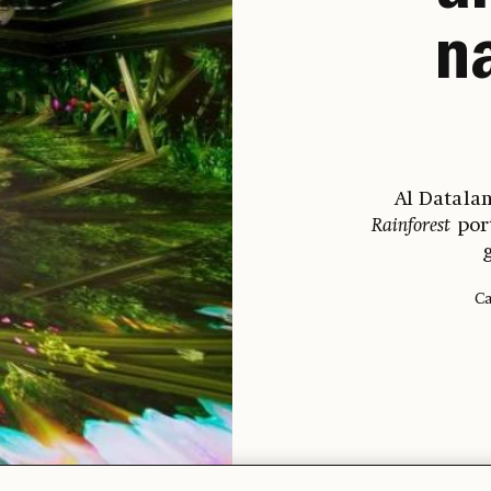
n
Al Datala
Rainforest
port
g
Ca