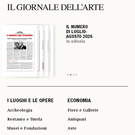
IL NUMERO
IL NUMERO
IL NUMERO
IL NUMERO
DI LUGLIO-
DI LUGLIO-
DI LUGLIO-
DI LUGLIO-
AGOSTO 2026
AGOSTO 2026
AGOSTO 2026
AGOSTO 2026
in edicola
in edicola
in edicola
in edicola
I LUOGHI E LE OPERE
ECONOMIA
Archeologia
Fiere e Gallerie
Restauro e Tutela
Antiquari
Musei e Fondazioni
Aste