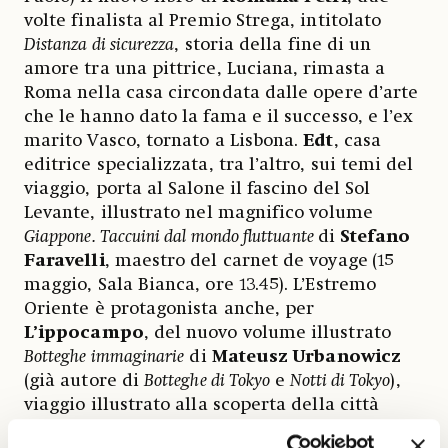
volte finalista al Premio Strega, intitolato
Distanza di sicurezza
, storia della fine di un
amore tra una pittrice, Luciana, rimasta a
Roma nella casa circondata dalle opere d’arte
che le hanno dato la fama e il successo, e l’ex
marito Vasco, tornato a Lisbona.
Edt
, casa
editrice specializzata, tra l’altro, sui temi del
viaggio, porta al Salone il fascino del Sol
Levante, illustrato nel magnifico volume
Giappone. Taccuini dal mondo fluttuante
di
Stefano
Faravelli
, maestro del carnet de voyage
(15
maggio, Sala Bianca, ore 13.45). L’Estremo
Oriente è protagonista anche, per
L’ippocampo
, del nuovo volume illustrato
Botteghe immaginarie
di
Mateusz Urbanowicz
(già autore di
Botteghe di Tokyo
e
Notti di Tokyo
),
viaggio illustrato alla scoperta della città
immaginaria di Nabe-machi e delle sue