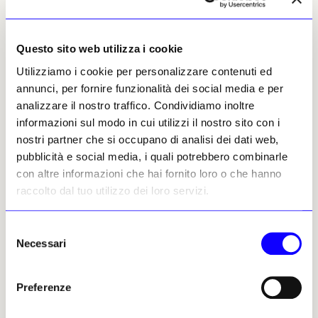
splendide botteghe, luoghi inventati eppure
realistici fin nei minimi particolari. Lo stesso
editore porta al Salone anche la novità
Le
Questo sito web utilizza i cookie
immagini del profumo
di
Matteo Fumagalli
(con
Utilizziamo i cookie per personalizzare contenuti ed
illustrazioni di
Daniele Catalli
; 17 maggio,
annunci, per fornire funzionalità dei social media e per
Sala Bronzo, ore 18), splendido volume che
analizzare il nostro traffico. Condividiamo inoltre
offre uno sguardo inedito sul mondo delle
informazioni sul modo in cui utilizzi il nostro sito con i
fragranze.
nostri partner che si occupano di analisi dei dati web,
L’editore
Allemandi
quest’anno porta il
pubblicità e social media, i quali potrebbero combinarle
Catalogo ragionato
di
Fabio Mauri
nell’anno del
con altre informazioni che hai fornito loro o che hanno
centenario della nascita (16 maggio, Pista 500
raccolto dal tuo utilizzo dei loro servizi.
al Lingotto, ore 13.45), a cura di
Carolyn
Christov-Bakargiev
e
Sebastiano Mauri
,
ma
Selezione
anche il volume fotografico
Replaced
di
Diana
Necessari
del
Markosian
pubblicato in occasione della sua
consenso
mostra alle Gallerie d’Italia di Torino.
Preferenze
L’artista, documentarista e fotografa,
riconosciuta per il suo linguaggio che mescola