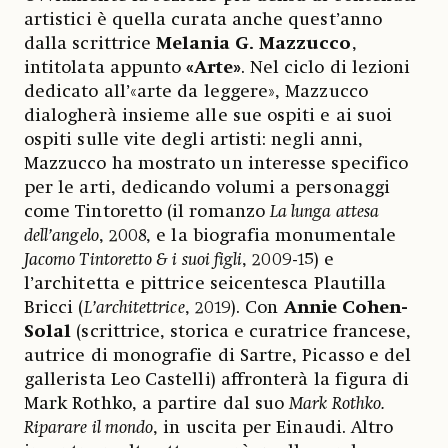
artistici è quella curata anche quest’anno
dalla scrittrice
Melania G. Mazzucco
,
intitolata appunto
«Arte»
. Nel ciclo di lezioni
dedicato all’«arte da leggere», Mazzucco
dialogherà insieme alle sue ospiti e ai suoi
ospiti sulle vite degli artisti: negli anni,
Mazzucco ha mostrato un interesse specifico
per le arti, dedicando volumi a personaggi
come Tintoretto (il romanzo
La lunga attesa
dell’angelo
, 2008, e la biografia monumentale
Jacomo Tintoretto & i suoi figli
, 2009-15) e
l’architetta e pittrice seicentesca Plautilla
Bricci (
L’architettrice
, 2019). Con
Annie Cohen-
Solal
(scrittrice, storica e curatrice francese,
autrice di monografie di Sartre, Picasso e del
gallerista Leo Castelli) affronterà la figura di
Mark Rothko, a partire dal suo
Mark Rothko.
Riparare il mondo
, in uscita per Einaudi. Altro