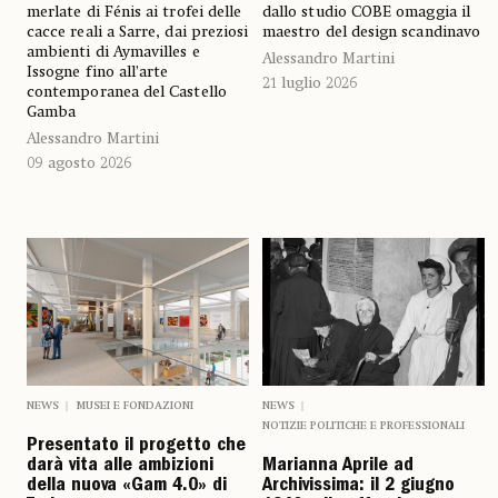
dallo studio COBE omaggia il
merlate di Fénis ai trofei delle
maestro del design scandinavo
cacce reali a Sarre, dai preziosi
ambienti di Aymavilles e
Alessandro Martini
Issogne fino all’arte
21 luglio 2026
contemporanea del Castello
Gamba
Alessandro Martini
09 agosto 2026
NEWS
MUSEI E FONDAZIONI
NEWS
NOTIZIE POLITICHE E PROFESSIONALI
Presentato il progetto che
darà vita alle ambizioni
Marianna Aprile ad
della nuova «Gam 4.0» di
Archivissima: il 2 giugno