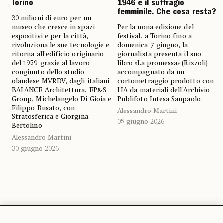
Torino
1946 e il suffragio
femminile. Che cosa resta?
30 milioni di euro per un
museo che cresce in spazi
Per la nona edizione del
espositivi e per la città,
festival, a Torino fino a
rivoluziona le sue tecnologie e
domenica 7 giugno, la
ritorna all’edificio originario
giornalista presenta il suo
del 1959 grazie al lavoro
libro «La promessa» (Rizzoli)
congiunto dello studio
accompagnato da un
olandese MVRDV, dagli italiani
cortometraggio prodotto con
BALANCE Architettura, EP&S
l’IA da materiali dell’Archivio
Group, Michelangelo Di Gioia e
Publifoto Intesa Sanpaolo
Filippo Busato, con
Alessandro Martini
Stratosferica e Giorgina
05 giugno 2026
Bertolino
Alessandro Martini
30 giugno 2026