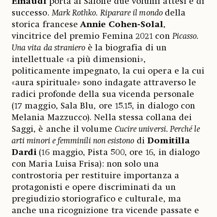
Einaudi
porta al Salone due volumi attesi e di
successo.
Mark Rothko. Riparare il mondo
della
storica francese
Annie Cohen-Solal
,
vincitrice del premio Femina 2021 con
Picasso.
Una vita da straniero
è la biografia di un
intellettuale «a più dimensioni»,
politicamente impegnato, la cui opera e la cui
«aura spirituale» sono indagate attraverso le
radici profonde della sua vicenda personale
(17 maggio, Sala Blu, ore 15.15, in dialogo con
Melania Mazzucco). Nella stessa collana dei
Saggi, è anche il volume
Cucire universi. Perché le
arti minori e femminili non esistono
di
Domitilla
Dardi
(16 maggio, Pista 500, ore 16, in dialogo
con Maria Luisa Frisa): non solo una
controstoria per restituire importanza a
protagonisti e opere discriminati da un
pregiudizio storiografico e culturale, ma
anche una ricognizione tra vicende passate e