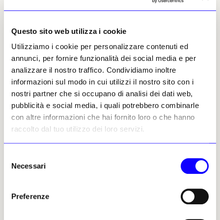
Le opere di
Hito Steyerl
continuano da anni a
muoversi esattamente dentro questo
territorio ambiguo dove media, autoritarismo,
Questo sito web utilizza i cookie
crisi climatica e circolazione globale delle
Utilizziamo i cookie per personalizzare contenuti ed
immagini si fondono in un unico paesaggio
annunci, per fornire funzionalità dei social media e per
tossico. Con lavori come «The Island», in scena
analizzare il nostro traffico. Condividiamo inoltre
fino a ottobre anche negli spazi di Fondazione
informazioni sul modo in cui utilizzi il nostro sito con i
Prada, Steyerl costruisce ambienti dove
nostri partner che si occupano di analisi dei dati web,
l’Intelligenza Artificiale non appare mai
pubblicità e social media, i quali potrebbero combinarle
neutrale: è sempre intrecciata a sistemi di
con altre informazioni che hai fornito loro o che hanno
controllo, propaganda, catastrofe e
raccolto dal tuo utilizzo dei loro servizi.
manipolazione percettiva. E guardando molte
opere della Schirn viene spontaneo pensare
che oggi il vero medium artistico non sia più
Selezione
Necessari
l’immagine, ma l’attenzione.
del
consenso
L’IA contemporanea funziona infatti come una
Preferenze
gigantesca macchina di produzione
percettiva. Decide che cosa vediamo, che cosa