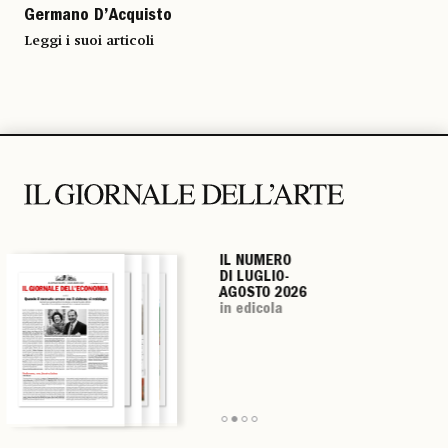
Germano D’Acquisto
Leggi i suoi articoli
IL NUMERO
IL NUMERO
IL NUMERO
IL NUMERO
DI LUGLIO-
DI LUGLIO-
DI LUGLIO-
DI LUGLIO-
AGOSTO 2026
AGOSTO 2026
AGOSTO 2026
AGOSTO 2026
in edicola
in edicola
in edicola
in edicola