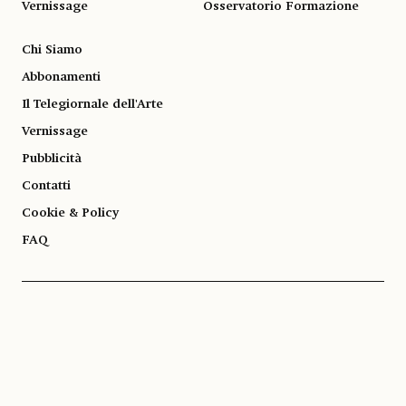
Vernissage
Osservatorio Formazione
Chi Siamo
Abbonamenti
Il Telegiornale dell'Arte
Vernissage
Pubblicità
Contatti
Cookie & Policy
FAQ
© 1983-2026 SOCIETÀ EDITRICE ALLEMANDI A R.L. | Piazza Emanuele Filiberto, 13
10122 Torino | TEL. +39.011.819.9111 | P.IVA 13153930014
SOCIAL