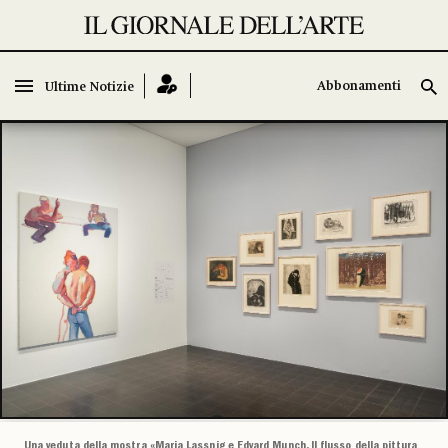
Abbonamenti
Abbonamenti
Ultime Notizie
Ultime Notizie
Una veduta della mostra «Maria Lassnig e Edvard Munch. Il flusso della pittura