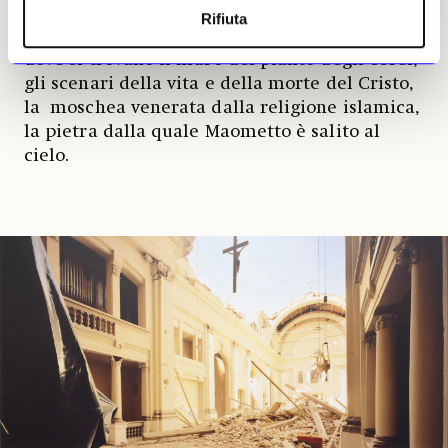
Soprattutto del luogo dove si intrecciano le
Rifiuta
origini di queste religioni: Gerusalemme,
dove si trovano il muro del pianto degli ebrei,
gli scenari della vita e della morte del Cristo,
la moschea venerata dalla religione islamica,
la pietra dalla quale Maometto è salito al
cielo.