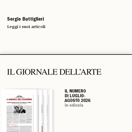
Sergio Buttiglieri
Leggi i suoi articoli
IL NUMERO
IL NUMERO
IL NUMERO
IL NUMERO
DI LUGLIO-
DI LUGLIO-
DI LUGLIO-
DI LUGLIO-
AGOSTO 2026
AGOSTO 2026
AGOSTO 2026
AGOSTO 2026
in edicola
in edicola
in edicola
in edicola