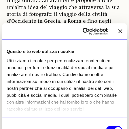
lunga durata. Chiaramonte propone anche
un’altra idea del viaggio che attraversa la sua
storia di fotografo: il viaggio della civiltà
d’Occidente in Grecia, a Roma e fino negli
Stati Uniti e nell’America del Sud. Un viaggio
percorso seguendo le orme della colonna
romana, a volte con capitello, altre isolata
come rovina, altre immutata e ripresa dal
Questo sito web utilizza i cookie
Rinascimento al Neoclassicismo, da Schinkel a
Utilizziamo i cookie per personalizzare contenuti ed
Albert Speer, architetto di Hitler le cui opere
annunci, per fornire funzionalità dei social media e per
Chiaramonte fotografa a Berlino. Fotografa
analizzare il nostro traffico. Condividiamo inoltre
anche la Germania dell’est, le sue rovine.
informazioni sul modo in cui utilizzi il nostro sito con i
nostri partner che si occupano di analisi dei dati web,
La geometria come ordine del mondo.
pubblicità e social media, i quali potrebbero combinarle
Dopo il periodo delle foto in bianco e nero
con altre informazioni che hai fornito loro o che hanno
passa alle foto a colori usando formati medi
raccolto dal tuo utilizzo dei loro servizi.
con i quali, munito di cavalletto, analizza il
mondo, sempre partendo da una prospettiva
centrale, da un’idea di ordine e di equilibrio.
Selezione