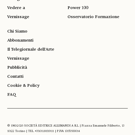
Vedere a
Power 100
Vernissage
Osservatorio Formazione
Chi Siamo
Abbonamenti
Il Telegiornale dell'Arte
Vernissage
Pubblicità
Contatti
Cookie & Policy
FAQ
© 1983-2026 SOCIETÀ EDITRICE ALLEMANDI A R.L. | Piazza Emanuele Filiberto, 13
10122 Torino | TEL. +39.011.819.9111 | P.IVA 13153930014