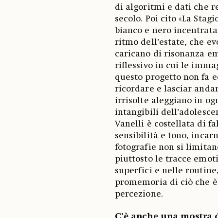
di algoritmi e dati che 
secolo. Poi cito «La Stagi
bianco e nero incentrata
ritmo dell’estate, che e
caricano di risonanza em
riflessivo in cui le imm
questo progetto non fa ec
ricordare e lasciar andar
irrisolte aleggiano in ogn
intangibili dell’adolesce
Vanelli è costellata di fal
sensibilità e tono, incar
fotografie non si limita
piuttosto le tracce emot
superfici e nelle routine
promemoria di ciò che è 
percezione.
C’è anche una mostra de