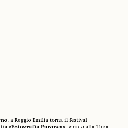
gno
, a Reggio Emilia torna il festival
afia
«Fotografia Europea»
, giunto alla 21ma