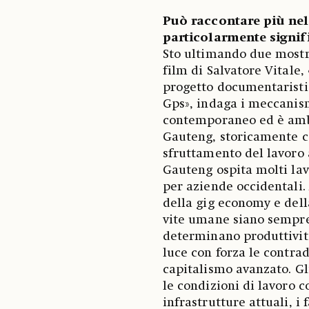
Può raccontare più nel
particolarmente signif
Sto ultimando due mostre 
film di Salvatore Vitale
progetto documentaristi
Gps», indaga i meccanismi
contemporaneo ed è ambi
Gauteng, storicamente c
sfruttamento del lavoro 
Gauteng ospita molti lav
per aziende occidentali.
della gig economy e della
vite umane siano sempre
determinano produttività
luce con forza le contrad
capitalismo avanzato. Gl
le condizioni di lavoro 
infrastrutture attuali, 