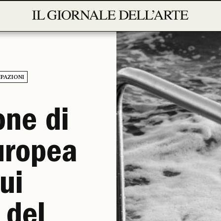
IPAZIONI
one di
uropea
sui
 del