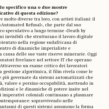
lo specifico una o due mostre
icative di questa edizione?
molto diverse tra loro, con artisti italiani: il
, «Automated Refusal», che parte dal suo
co speculativo a lungo termine «Death by
 invisibili che strutturano il lavoro digitale
entato nella regione sudafricana di
entro di dinamiche imperialiste e
a causa delle sue vaste riserve minerarie. Oggi
oratori freelance nel settore IT che operano
 Attraverso un esame critico dei lavoratori
 gestione algoritmica, il film rivela come le
 più governate da sistemi automatizzati che
, valore e persino occupabilità, mettendo in
dizioni e le dinamiche di potere insite nel
i imperativi coloniali continuano a plasmare
contemporanee: sopravvivendo nelle
i fantasmi di questi sistemi assumono la forma