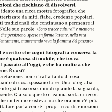
izioni che rischiano di dissolversi.
ideato una ricca mostra fotografica che
terizzate da miti, fiabe, credenze popolari,
iti tradizionali che continuano a permeare il
Nelle sue parole: «
Sono tracce culturali e memorie
che persistono, spesso in forma latente, nella vita
 lentamente, mantenendo viva la fiamma del passato
».
l è scritto che «ogni fotografia conserva la
ne è qualcosa di mobile, che tocca
l passato all’oggi, e che ha molto a che
ne. È così?
pretazione: non si tratta tanto di cosa
quanto di cosa «possano fare». Una fotografia
to già trascorso, quindi quando la si guarda,
esente. Già solo questo crea una sorta di «eco»,
che un tempo esisteva ma che ora non c’è più.
ttatore porta con sé i propri ricordi, emozioni