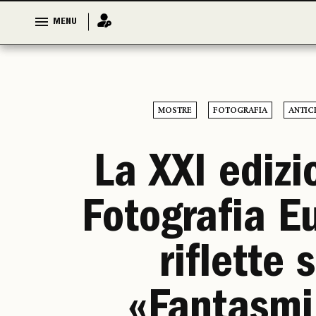
MENU
MENU
MOSTRE
FOTOGRAFIA
ANTIC
La XXI edizi
Fotografia E
riflette 
«Fantasmi