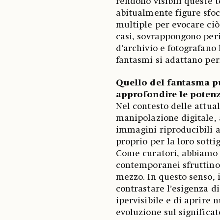
rendono visibili queste t
abitualmente figure sfoca
multiple per evocare ciò 
casi, sovrappongono peri
d’archivio e fotografano
fantasmi si adattano per
Quello del fantasma p
approfondire le potenz
Nel contesto delle attual
manipolazione digitale, a
immagini riproducibili al
proprio per la loro sottig
Come curatori, abbiamo 
contemporanei sfruttino
mezzo. In questo senso, i
contrastare l’esigenza d
ipervisibile e di aprire 
evoluzione sul significa