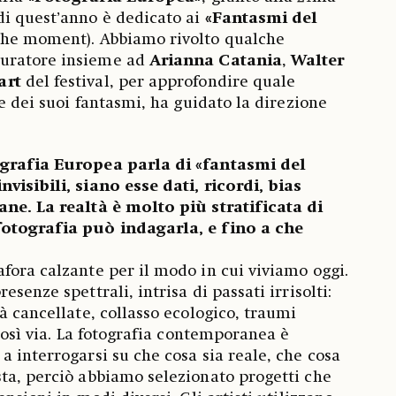
di quest’anno è dedicato ai
«Fantasmi del
the moment). Abbiamo rivolto qualche
curatore insieme ad
Arianna Catania
,
Walter
art
del festival, per approfondire quale
 e dei suoi fantasmi, ha guidato la direzione
ografia Europea parla di «fantasmi del
visibili, siano esse dati, ricordi, bias
ane. La realtà è molto più stratificata di
fotografia può indagarla, e fino a che
fora calzante per il modo in cui viviamo oggi.
senze spettrali, intrisa di passati irrisolti:
à cancellate, collasso ecologico, traumi
 così via. La fotografia contemporanea è
a interrogarsi su che cosa sia reale, che cosa
ta, perciò abbiamo selezionato progetti che