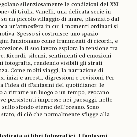
regolano silenziosamente le condizioni del XXI
one» di Giulia Vanelli, una delicata serie in
 su un piccolo villaggio di mare, plasmato dal
voca un’atmosfera in cui i momenti ordinari si
otiva. Spesso si costruisce uno spazio
agini funzionano come frammenti di ricordi, e
cezione. Il suo lavoro esplora la tensione tra
e. Ricordi, silenzi, sentimenti ed emozioni
i fotografia, rendendo visibili gli strati
nza. Come molti viaggi, la narrazione di
si inizi e arresti, digressioni e revisioni. Per
na l’idea di «Fantasmi del quotidiano»: le
no a ritrarre un luogo o un tempo, evocano
ive persistenti impresse nei paesaggi, nelle
, sullo sfondo eterno dell’oceano. Sono
stato, di ciò che normalmente sfugge alla
dicata ai libri fotografici. I fantasmi