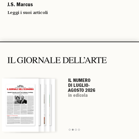
J.S. Marcus
Leggi i suoi articoli
IL NUMERO
IL NUMERO
IL NUMERO
IL NUMERO
DI LUGLIO-
DI LUGLIO-
DI LUGLIO-
DI LUGLIO-
AGOSTO 2026
AGOSTO 2026
AGOSTO 2026
AGOSTO 2026
in edicola
in edicola
in edicola
in edicola