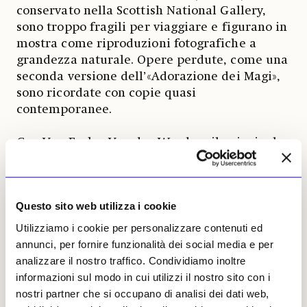
conservato nella Scottish National Gallery,
sono troppo fragili per viaggiare e figurano in
mostra come riproduzioni fotografiche a
grandezza naturale. Opere perdute, come una
seconda versione dell’«Adorazione dei Magi»,
sono ricordate con copie quasi
contemporanee.
Con Van Eyck e Van der Weyden, il principale
argomento di disputa è l’attribuzione; con Van
der Goes è la cronologia. In una vita lavorativa
durata poco più di un decennio, egli realizzò
Questo sito web utilizza i cookie
numerosi capolavori di grandi dimensioni e di
diversa natura, dapprima in una bottega di
Utilizziamo i cookie per personalizzare contenuti ed
Gand e poi in un fiorente laboratorio
annunci, per fornire funzionalità dei social media e per
all’interno di un monastero vicino a Bruxelles,
analizzare il nostro traffico. Condividiamo inoltre
dove entrò come fratello laico in un periodo
informazioni sul modo in cui utilizzi il nostro sito con i
che gli studiosi ritengono debba essere
nostri partner che si occupano di analisi dei dati web,
compreso tra il 1475 e il 1477.