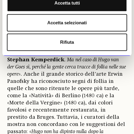
raffigurato in un dipinto del pittore belga di
Accetta tutti
storia
Émile Wauters
intitolato «La follia di
Hugo van der Goes» (1872). Anche quest’opera,
Accetta selezionati
che affascinò
Vincent van Gogh
, è esposta a
Berlino.
Rifiuta
«
Che un dipinto sia stato realizzato nel 1470 o nel 1480
non ha molta importanza
, afferma il cocuratore
Stephan Kemperdick
.
Ma nel caso di Hugo van
der Goes sì, perché la gente cerca tracce di follia nelle sue
opere
». Anche il grande storico dell’arte Erwin
Panofsky ha riconosciuto segni di follia in
quelle che sono ritenute le opere più tarde,
come la «Natività» di Berlino (1480 ca) e la
«Morte della Vergine» (1480 ca), dai colori
favolosi e recentemente restaurata, in
prestito da Bruges. Tuttavia, i curatori della
mostra non concordano con le suggestioni del
passato: «
Hugo non ha dipinto nulla dopo la