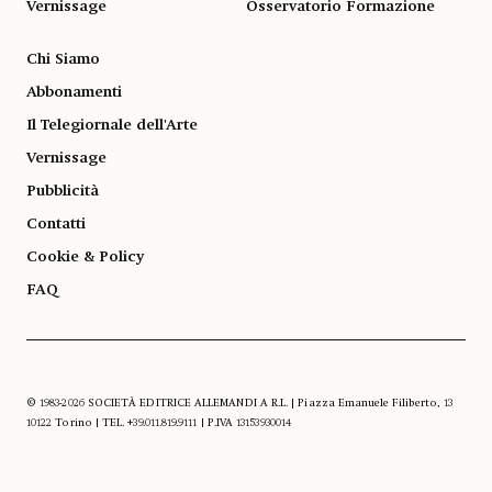
Vernissage
Osservatorio Formazione
Chi Siamo
Abbonamenti
Il Telegiornale dell'Arte
Vernissage
Pubblicità
Contatti
Cookie & Policy
FAQ
© 1983-2026 SOCIETÀ EDITRICE ALLEMANDI A R.L. | Piazza Emanuele Filiberto, 13
10122 Torino | TEL. +39.011.819.9111 | P.IVA 13153930014
SOCIAL