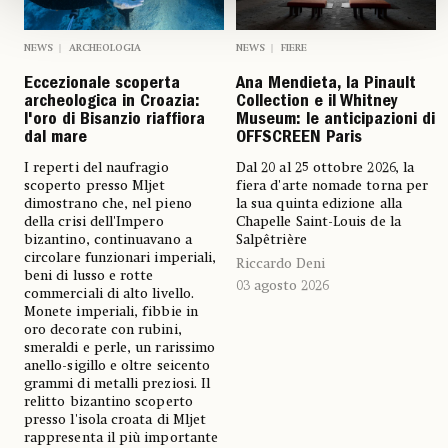
NEWS
ARCHEOLOGIA
NEWS
FIERE
Eccezionale scoperta
Ana Mendieta, la Pinault
archeologica in Croazia:
Collection e il Whitney
l'oro di Bisanzio riaffiora
Museum: le anticipazioni di
dal mare
OFFSCREEN Paris
I reperti del naufragio
Dal 20 al 25 ottobre 2026, la
scoperto presso Mljet
fiera d'arte nomade torna per
dimostrano che, nel pieno
la sua quinta edizione alla
della crisi dell'Impero
Chapelle Saint-Louis de la
bizantino, continuavano a
Salpêtrière
circolare funzionari imperiali,
Riccardo Deni
beni di lusso e rotte
03 agosto 2026
commerciali di alto livello.
Monete imperiali, fibbie in
oro decorate con rubini,
smeraldi e perle, un rarissimo
anello-sigillo e oltre seicento
grammi di metalli preziosi. Il
relitto bizantino scoperto
presso l'isola croata di Mljet
rappresenta il più importante