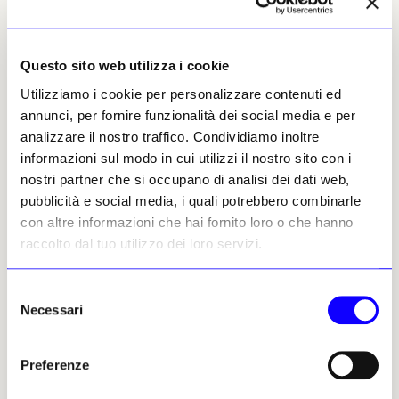
Altri articoli dell'autore
Questo sito web utilizza i cookie
Utilizziamo i cookie per personalizzare contenuti ed
annunci, per fornire funzionalità dei social media e per
analizzare il nostro traffico. Condividiamo inoltre
informazioni sul modo in cui utilizzi il nostro sito con i
nostri partner che si occupano di analisi dei dati web,
pubblicità e social media, i quali potrebbero combinarle
con altre informazioni che hai fornito loro o che hanno
raccolto dal tuo utilizzo dei loro servizi.
NEWS
ARTE CONTEMPORANEA
NEWS
ARTE ANTICA
A Verona il bunker nucleare
Oltre l'Odissea: sull'isola di
della NATO diventa un
Samo l'archeologia
Selezione
museo
incontra il contemporaneo:
Necessari
del
dodici artisti rileggono il
Vicino a Verona, l'ex quartier
consenso
mondo antico
generale sotterraneo della
Preferenze
NATO sarà trasformato entro
All'Art Space Pythagorion della
il 2029 in un museo dedicato
Schwarz Foundation, sull'isola
alla Guerra Fredda. Con oltre
di Samo, la mostra
Fragments