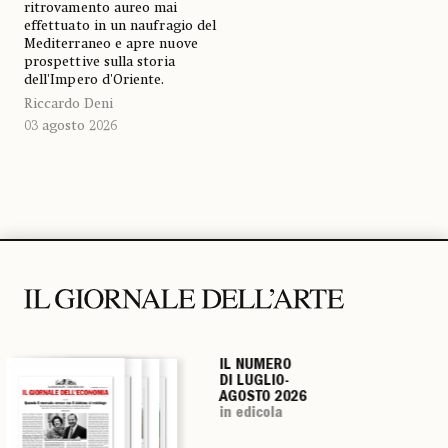
ritrovamento aureo mai
effettuato in un naufragio del
Mediterraneo e apre nuove
prospettive sulla storia
dell'Impero d'Oriente.
Riccardo Deni
03 agosto 2026
IL NUMERO
IL NUMERO
IL NUMERO
IL NUMERO
DI LUGLIO-
DI LUGLIO-
DI LUGLIO-
DI LUGLIO-
AGOSTO 2026
AGOSTO 2026
AGOSTO 2026
AGOSTO 2026
in edicola
in edicola
in edicola
in edicola