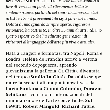
nel 1969 di
Studio La Città
, Hélène ha contribuito a
fare di Verona un punto di riferimento dell’arte
contemporanea, portando nel cuore della nostra città
artisti e visioni provenienti da ogni parte del mondo.
Dotata di uno sguardo sempre aperto, rigoroso e
visionario, ha costruito, in oltre 55 anni di attività, uno
spazio espositivo che ha educato generazioni di
visitatori al linguaggio dell’arte più viva e attuale
».
Nata a Tangeri e formatasi tra Napoli, Roma e
Londra, Hélène de Franchis arrivò a Verona
nel secondo dopoguerra, aprendo
giovanissima la galleria «La Città», diventata
nel tempo «
Studio La Città
». Da subito seppe
unire la scena italiana più innovativa – da
Lucio Fontana
a
Gianni Colombo
,
Dorazio
,
Schifano
– con i nomi internazionali del
minimalismo e dell’arte concettuale:
Sol
LeWitt
,
Robert Mangold
,
Richard Tuttle
.