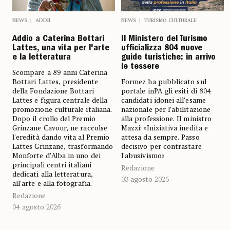
NEWS
ADDII
NEWS
TURISMO CULTURALE
Addio a Caterina Bottari
Il Ministero del Turismo
Lattes, una vita per l'arte
ufficializza 804 nuove
e la letteratura
guide turistiche: in arrivo
le tessere
Scompare a 89 anni Caterina
Bottari Lattes, presidente
Formez ha pubblicato sul
della Fondazione Bottari
portale inPA gli esiti di 804
Lattes e figura centrale della
candidati idonei all’esame
promozione culturale italiana.
nazionale per l’abilitazione
Dopo il crollo del Premio
alla professione. Il ministro
Grinzane Cavour, ne raccolse
Mazzi: «Iniziativa inedita e
l'eredità dando vita al Premio
attesa da sempre. Passo
Lattes Grinzane, trasformando
decisivo per contrastare
Monforte d'Alba in uno dei
l’abusivismo»
principali centri italiani
Redazione
dedicati alla letteratura,
03 agosto 2026
all'arte e alla fotografia.
Redazione
04 agosto 2026