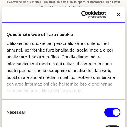
Collezione Henry McNeill. Da sinistra a destra, le opere di Carl Andre, Dan Flavin
e Donald Judd. Photo by Max Touhey
Questo sito web utilizza i cookie
I vertici della sessione hanno incluso anche
altri protagonisti storici della scena
Utilizziamo i cookie per personalizzare contenuti ed
newyorkese. Un lavoro su carta di
Jean-
annunci, per fornire funzionalità dei social media e per
Michel Basquiat
intitolato «Asbestos»,
analizzare il nostro traffico. Condividiamo inoltre
risalente all’inizio degli anni Ottanta e
informazioni sul modo in cui utilizzi il nostro sito con i
caratterizzato dalla figura di un pescatore, ha
nostri partner che si occupano di analisi dei dati web,
trovato un acquirente per 6,54 milioni di
pubblicità e social media, i quali potrebbero combinarle
dollari, superando la stima massima di 5
con altre informazioni che hai fornito loro o che hanno
milioni di dollari. Poco dopo, un dipinto dai
raccolto dal tuo utilizzo dei loro servizi.
toni fluorescenti di
Keith Haring
,
contraddistinto dalle tipiche figure
Selezione
antropomorfe intrecciate, ha trovato il favore
Necessari
del
dei collezionisti venendo aggiudicato a 4
consenso
milioni di dollari.