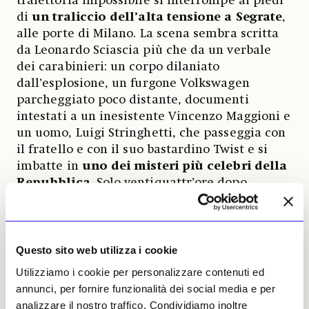
traiettoria impossibile si interrompe ai piedi
di
un traliccio dell’alta tensione a Segrate
,
alle porte di Milano. La scena sembra scritta
da Leonardo Sciascia più che da un verbale
dei carabinieri: un corpo dilaniato
dall’esplosione, un furgone Volkswagen
parcheggiato poco distante, documenti
intestati a un inesistente Vincenzo Maggioni e
un uomo, Luigi Stringhetti, che passeggia con
il fratello e con il suo bastardino Twist e si
imbatte in
uno dei misteri più celebri della
Repubblica
. Solo ventiquattr’ore dopo,
all’obitorio,
Inge Schönthal
riconosce quel
cadavere: è Giangiacomo Feltrinelli.
Da quel momento inizia
un’altra storia
,
Questo sito web utilizza i cookie
quella
che sembra uscita da un noir
Utilizziamo i cookie per personalizzare contenuti ed
italiano
. Secondo la ricostruzione ufficiale
annunci, per fornire funzionalità dei social media e per
Feltrinelli stava preparando un sabotaggio
analizzare il nostro traffico. Condividiamo inoltre