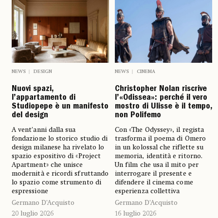
NEWS
CINEMA
NEWS
DESIGN
Christopher Nolan riscrive
Nuovi spazi,
l’«Odissea»: perché il vero
l’appartamento di
mostro di Ulisse è il tempo,
Studiopepe è un manifesto
non Polifemo
del design
Con «The Odyssey», il regista
A vent’anni dalla sua
trasforma il poema di Omero
fondazione lo storico studio di
in un kolossal che riflette su
design milanese ha rivelato lo
memoria, identità e ritorno.
spazio espositivo di «Project
Un film che usa il mito per
Apartment» che unisce
interrogare il presente e
modernità e ricordi sfruttando
difendere il cinema come
lo spazio come strumento di
esperienza collettiva
espressione
Germano D’Acquisto
Germano D’Acquisto
16 luglio 2026
20 luglio 2026