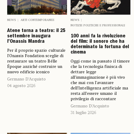
NEWS
ARTI CONTEMPORANEE
NEWS
NOTIZIE POLITICHE E PROFESSIONALI
Atene torna a teatro: il 25
settembre inaugura
100 anni fa la rivoluzione
l’Onassis Mandra
del film: il sonoro che ha
determinato la fortuna del
Per il proprio spazio culturale
cinema
l’Onassis Fondation sceglie di
restaurare un teatro Bélle
Oggi come in passato il timore
Époque anziché costruire un
che la tecnologia finisca di
nuovo edificio iconico
dettare legge
all’immaginazione è più vivo
Germano D’Acquisto
che mai con l’avanzare
04 agosto 2026
dell’Intelligenza artificiale ma
resta all’essere umano il
privilegio di raccontare
Germano D’Acquisto
31 luglio 2026