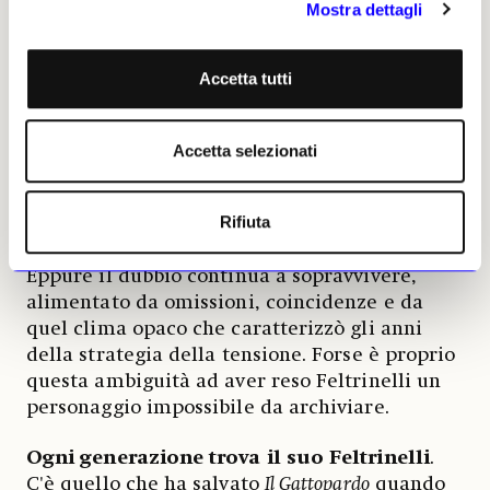
Mostra dettagli
ma un rivoluzionario caduto combattendo
». Anche il
racconto registrato del militante
Ernesto
Grassi
, nome di battaglia Gunther, descrive
Accetta tutti
una scena quasi cinematografica
:
Feltrinelli seduto sui candelotti di dinamite
mentre prepara l’innesco, un’imprecazione,
Accetta selezionati
poi un’esplosione improvvisa che lo
scaraventa a terra. È la versione che la
Rifiuta
magistratura farà propria e che ancora oggi
viene considerata
la ricostruzione ufficiale
.
Eppure il dubbio continua a sopravvivere,
alimentato da omissioni, coincidenze e da
quel clima opaco che caratterizzò gli anni
della strategia della tensione. Forse è proprio
questa ambiguità ad aver reso Feltrinelli un
personaggio impossibile da archiviare.
Ogni generazione trova il suo Feltrinelli
.
C'è quello che ha salvato
Il Gattopardo
quando