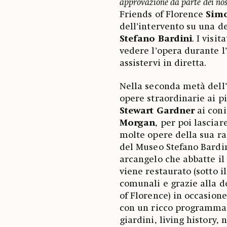
approvazione da parte dei nos
Friends of Florence
Simo
dell’intervento su una de
Stefano Bardini
. I visi
vedere l’opera durante l
assistervi in diretta.
Nella seconda metà dell’
opere straordinarie ai p
Stewart Gardner
ai con
Morgan
, per poi lascia
molte opere della sua rac
del Museo Stefano Bardin
arcangelo che abbatte il 
viene restaurato (sotto 
comunali e grazie alla d
of Florence) in occasion
con un ricco programma d
giardini, living history,