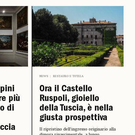
NEWS
RESTAURO E TUTELA
ipini
Ora il Castello
re più
Ruspoli, gioiello
so di
della Tuscia, è nella
giusta prospettiva
accia
Il ripristino dell’ingresso originario alla
dimora rinascimentale, a lungo