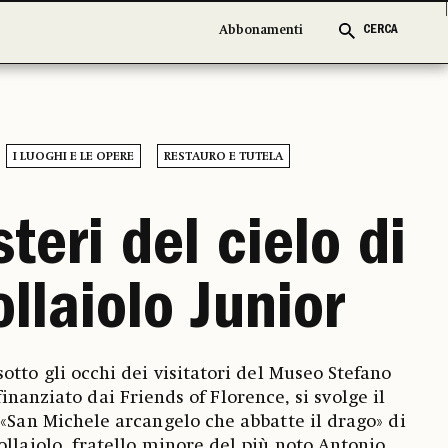
Abbonamenti
Abbonamenti
CERCA
CERCA
I LUOGHI E LE OPERE
RESTAURO E TUTELA
steri del cielo di
ollaiolo Junior
sotto gli occhi dei visitatori del Museo Stefano
finanziato dai Friends of Florence, si svolge il
 «San Michele arcangelo che abbatte il drago» di
ollaiolo, fratello minore del più noto Antonio,