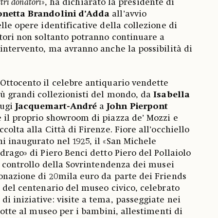
tri donatori
», ha dichiarato la presidente di
netta Brandolini d’Adda
all’avvio
lle opere identificative della collezione di
tatori non soltanto potranno continuare a
’intervento, ma avranno anche la possibilità di
Ottocento il celebre antiquario vendette
iù grandi collezionisti del mondo, da
Isabella
iugi
Jacquemart-André
a
John Pierpont
re il proprio showroom di piazza de’ Mozzi e
colta alla Città di Firenze. Fiore all’occhiello
i inaugurato nel 1925, il «San Michele
drago» di Piero Benci detto Piero del Pollaiolo
il controllo della Sovrintendenza dei musei
onazione di 20mila euro da parte dei Friends
e del centenario del museo civico, celebrato
i iniziative: visite a tema, passeggiate nei
 notte al museo per i bambini, allestimenti di