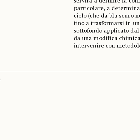
servirà a definire la com
particolare, a determina
cielo (che da blu scuro ne
fino a trasformarsi in un
sottofondo applicato dal 
da una modifica chimica
intervenire con metodolo
a