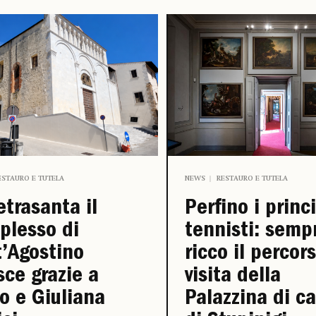
ESTAURO E TUTELA
NEWS
RESTAURO E TUTELA
etrasanta il
Perfino i princ
plesso di
tennisti: semp
’Agostino
ricco il percor
sce grazie a
visita della
o e Giuliana
Palazzina di c