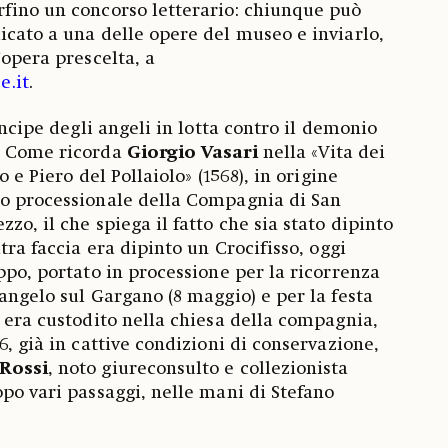
fino un concorso letterario: chiunque può
icato a una delle opere del museo e inviarlo,
’opera prescelta, a
.it
.
rincipe degli angeli in lotta contro il demonio
. Come ricorda
Giorgio Vasari
nella «Vita
dei
o e Piero del Pollaiolo» (1568), in origine
do processionale della Compagnia di San
zo, il che spiega il fatto che sia stato dipinto
ltra faccia era dipinto un Crocifisso, oggi
ppo, portato in processione per la ricorrenza
angelo sul Gargano (8 maggio) e per la festa
, era custodito nella chiesa della compagnia,
6, già in cattive condizioni di conservazione,
Rossi
, noto giureconsulto e collezionista
opo vari passaggi, nelle mani di Stefano