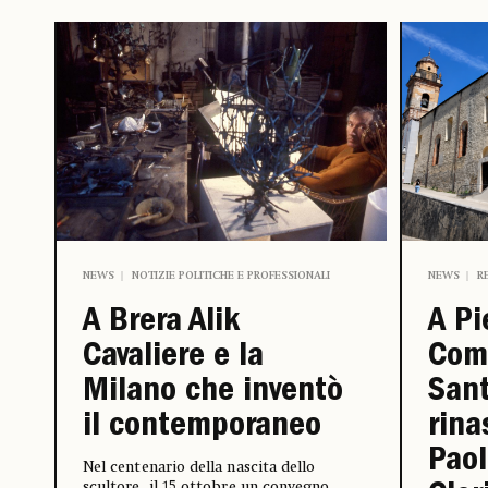
NEWS
R
NEWS
NOTIZIE POLITICHE E PROFESSIONALI
A Pi
A Brera Alik
Com
Cavaliere e la
Sant
Milano che inventò
rina
il contemporaneo
Paol
Nel centenario della nascita dello
scultore, il 15 ottobre un convegno