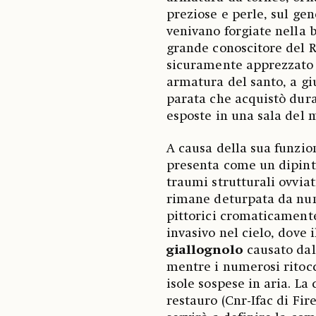
preziose e perle, sul gen
venivano forgiate nella b
grande conoscitore del R
sicuramente apprezzato l
armatura del santo, a g
parata che acquistò duran
esposte in una sala del 
A causa della sua funzion
presenta come un dipinto
traumi strutturali ovviat
rimane deturpata da num
pittorici cromaticamente
invasivo nel cielo, dove 
giallognolo
causato dal
mentre i numerosi ritocc
isole sospese in aria. L
restauro (Cnr-Ifac di Fir