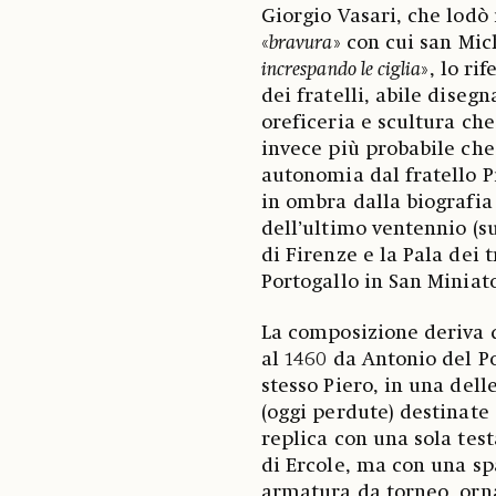
Giorgio Vasari, che lodò 
«
bravura
» con cui san Mic
increspando le ciglia
», lo ri
dei fratelli, abile diseg
oreficeria e scultura che 
invece più probabile che 
autonomia dal fratello P
in ombra dalla biografia
dell’ultimo ventennio (su
di Firenze e la Pala dei t
Portogallo in San Miniato
La composizione deriva d
al 1460 da Antonio del Po
stesso Piero, in una dell
(oggi perdute) destinate 
replica con una sola test
di Ercole, ma con una spa
armatura da torneo, orn