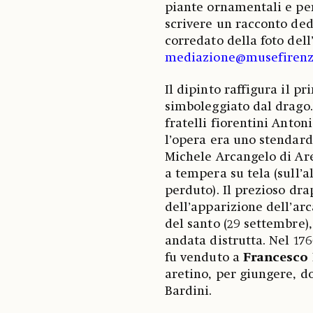
piante ornamentali e per
scrivere un racconto ded
corredato della foto dell
mediazione@musefirenze
Il dipinto raffigura il p
simboleggiato dal drago
fratelli fiorentini Antoni
l’opera era uno stendar
Michele Arcangelo di Arez
a tempera su tela (sull’a
perduto). Il prezioso dra
dell’apparizione dell’arc
del santo (29 settembre)
andata distrutta. Nel 176
fu venduto a
Francesco 
aretino, per giungere, d
Bardini.