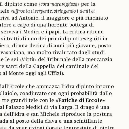
il dipinto come «
cosa maravigliosa
» per la
hele «
affronta il serpente, stringendo i denti et
feriva ad Antonio, il maggiore e più rinomato
natore a capo di una fiorente bottega di
serviva i Medici e i papi. La critica ritiene
si tratti di uno dei primi dipinti eseguiti in
iero, di una decina di anni più giovane, posto
 vasariana, ma molto rivalutato dagli studi
e le sei «Virtù» del Tribunale della mercanzia
re santi
della Cappella del cardinale del
 al Monte oggi agli Uffizi).
all’Ercole che ammazza l’idra dipinto intorno
llaiolo, coadiuvato con ogni probabilità dallo
e tre grandi tele con le
«Fatiche di Ercole»
al Palazzo Medici di via Larga. Il drago è una
a dell’idra e san Michele riproduce la postura
da al posto della clava e una scintillante
ata da guarnizioni dorate tempestate di pietre