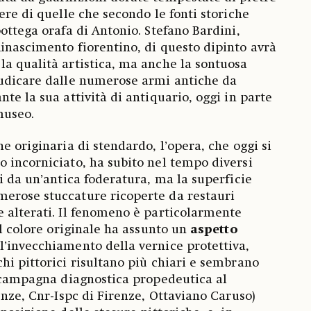
ere di quelle che secondo le fonti storiche
ottega orafa di Antonio. Stefano Bardini,
inascimento fiorentino, di questo dipinto avrà
a qualità artistica, ma anche la sontuosa
iudicare dalle numerose armi antiche da
te la sua attività di antiquario, oggi in parte
museo.
e originaria di stendardo, l’opera, che oggi si
 incorniciato, ha subito nel tempo diversi
i da un’antica foderatura, ma la superficie
erose stuccature ricoperte da restauri
 alterati. Il fenomeno è particolarmente
il colore originale ha assunto un
aspetto
l’invecchiamento della vernice protettiva,
hi pittorici risultano più chiari e sembrano
a campagna diagnostica propedeutica al
enze, Cnr-Ispc di Firenze, Ottaviano Caruso)