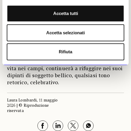
ben ricordata nelle fonti, proprio nel rigore
della forma dei maestri antichi, traducendo
Accetta tutti
quel linguaggio in vocaboli contemporanei.
Negli stessi anni anche
Giovanni Fattori
,
Accetta selezionati
altro temperamento rispetto a Lega, ma a lui
unito nella profonda delusione,
lascia
Firenze per la Maremma
, terra aspra,
Rifiuta
rimasta fuori dalle glorie dell’Italia unita; qui,
oltre a ritrarre con tono non certo suadente la
vita nei campi, continuerà a rifuggire nei suoi
dipinti di soggetto bellico, qualsiasi tono
retorico, celebrativo.
Laura Lombardi, 11 maggio
2026 | © Riproduzione
riservata