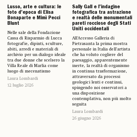
Sally Gall e l’indagine
Lusso, arte e cultura: le
fotografica tra astrazione
foto d’epoca di Elisa
e realtà delle monumentali
Bonaparte e Mimì Pecci
pareti rocciose degli Stati
Blunt
Uniti occidentali
Nelle sale della Fondazione
All’Accesso Galleria di
Cassa di Risparmio di Lucca
Pietrasanta la prima mostra
fotografie, dipinti, sculture,
personale in Italia dell’artista
abiti, arredi e materiali di
che ha voluto cogliere del
archivio per un dialogo ideale
paesaggio, apparentemente
tra due donne che scelsero la
inerte, la realtà di organismo
Villa Reale di Marlia come
in continua trasformazione,
luogo di mecenatismo
attraversato da processi
Laura Lombardi
geologici lenti e continui,
12 luglio 2026
spingendo noi osservatori a
una disposizione
contemplativa, non più molto
seguita
Laura Lombardi
26 giugno 2026