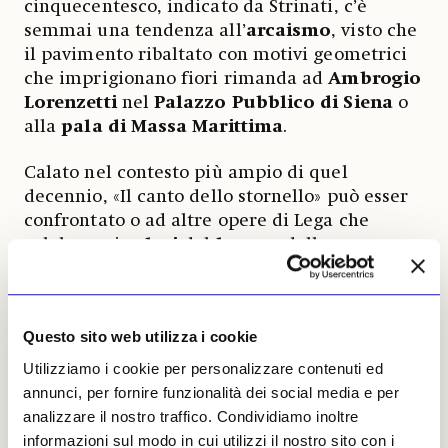
cinquecentesco, indicato da Strinati, c’è
semmai una tendenza all’
arcaismo
, visto che
il pavimento ribaltato con motivi geometrici
che imprigionano fiori rimanda ad
Ambrogio
Lorenzetti
nel
Palazzo Pubblico di Siena
o
alla
pala di Massa Marittima
.
Calato nel contesto più ampio di quel
decennio, «Il canto dello stornello» può esser
confrontato o ad altre opere di Lega che
celebrano i
valori
del
lavoro
, della
educazione
dei
figli
e degli
analfabeti
(come anche fa Odoardo Borrani), scegliendo
il ritiro nella campagna suburbana di
Questo sito web utilizza i cookie
Piagentina
, dove è ospite della famiglia
Batelli, in fuga dal volto mutato di Firenze.
Utilizziamo i cookie per personalizzare contenuti ed
L’abbattimento delle mura secondo il progetto
annunci, per fornire funzionalità dei social media e per
di Poggi, per creare boulevards, avviato nel
analizzare il nostro traffico. Condividiamo inoltre
quinquennio 1865-70, in cui la città è capitale
informazioni sul modo in cui utilizzi il nostro sito con i