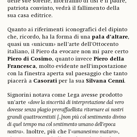
delle sue sorelle, moriranno di tisi e il padre,
patriota convinto, vedrà il fallimento della
sua casa editrice.
Quanto ai riferimenti iconografici del dipinto
che, ricordo, ha la forma di una
pala d’altare
,
quasi un «unicum» nell’arte dell’Ottocento
italiano, il Piero da evocare non mi pare certo
Piero di Cosimo
, quanto invece
Piero della
Francesca
, molto evidente nell’impostazione
con la finestra aperta sul paesaggio che tanto
piacerà a
Casorati
per la sua
Silvana Cenni
.
Signorini notava come Lega avesse prodotto
un’arte «
dove la sincerità di interpretazione dal vero
dovesse senza plagio preraffaellista ritornare ai nostri
grandi quattrocentisti [..]non più col sentimento divino
di quel tempo ma col sentimento umano dell’epoca
nostra
». Inoltre, più che l’«
umanesimo maturo
»,