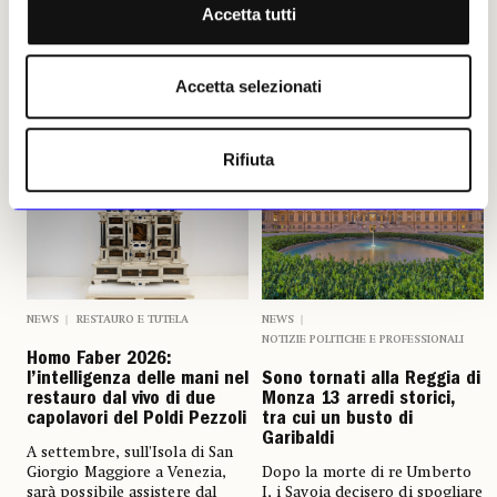
Leggi i suoi articoli
Accetta tutti
Accetta selezionati
Altri articoli dell'autore
Rifiuta
NEWS
RESTAURO E TUTELA
NEWS
NOTIZIE POLITICHE E PROFESSIONALI
Homo Faber 2026:
l’intelligenza delle mani nel
Sono tornati alla Reggia di
restauro dal vivo di due
Monza 13 arredi storici,
capolavori del Poldi Pezzoli
tra cui un busto di
Garibaldi
A settembre, sull’Isola di San
Giorgio Maggiore a Venezia,
Dopo la morte di re Umberto
sarà possibile assistere dal
I, i Savoia decisero di spogliare