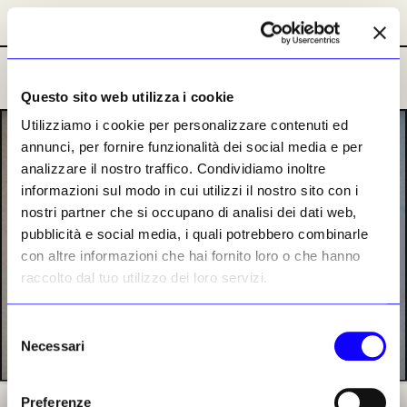
Abbonamenti
Abbonamenti
Ultime Notizie
Ultime Notizie
Questo sito web utilizza i cookie
Utilizziamo i cookie per personalizzare contenuti ed
PREMIUM
annunci, per fornire funzionalità dei social media e per
analizzare il nostro traffico. Condividiamo inoltre
informazioni sul modo in cui utilizzi il nostro sito con i
nostri partner che si occupano di analisi dei dati web,
pubblicità e social media, i quali potrebbero combinarle
con altre informazioni che hai fornito loro o che hanno
raccolto dal tuo utilizzo dei loro servizi.
Selezione
Necessari
del
consenso
Preferenze
Particolare degli affreschi di Cornaredo durante l’intervento di ricomposizione