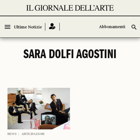
Abbonamenti
Abbonamenti
Ultime Notizie
Ultime Notizie
SARA DOLFI AGOSTINI
NEWS
ANTICIPAZIONI