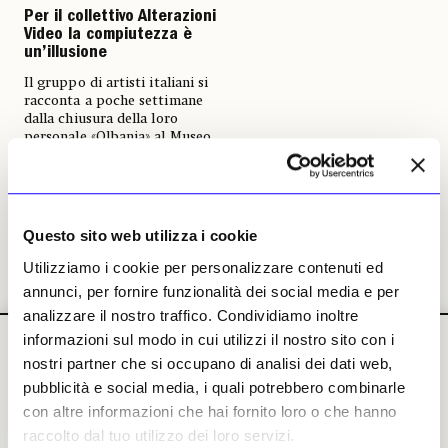
Per il collettivo Alterazioni
Video la compiutezza è
un’illusione
Il gruppo di artisti italiani si
racconta a poche settimane
dalla chiusura della loro
personale «Olbania» al Museo
Nazionale di Fotografia
Marubi di Shkodër in Albania
Sara Dolfi Agostini
02 giugno 2026
Questo sito web utilizza i cookie
Utilizziamo i cookie per personalizzare contenuti ed
annunci, per fornire funzionalità dei social media e per
analizzare il nostro traffico. Condividiamo inoltre
informazioni sul modo in cui utilizzi il nostro sito con i
nostri partner che si occupano di analisi dei dati web,
pubblicità e social media, i quali potrebbero combinarle
con altre informazioni che hai fornito loro o che hanno
raccolto dal tuo utilizzo dei loro servizi.
IL NUMERO
IL NUMERO
IL NUMERO
IL NUMERO