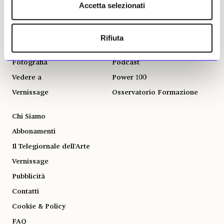
Accetta selezionati
Libri
Il calendario delle mostre
Opinioni & Rubriche
Il calendario delle aste | Le
rilevazioni
Rifiuta
Notizie politiche e
professionali
Autori
Fotografia
Podcast
Vedere a
Power 100
Vernissage
Osservatorio Formazione
Chi Siamo
Abbonamenti
Il Telegiornale dell'Arte
Vernissage
Pubblicità
Contatti
Cookie & Policy
FAQ