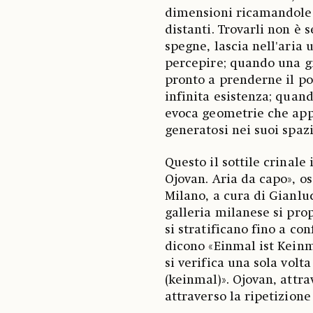
dimensioni ricamandole 
distanti. Trovarli non è
spegne, lascia nell'aria 
percepire; quando una gi
pronto a prenderne il pos
infinita esistenza; quand
evoca geometrie che app
generatosi nei suoi spazi
Questo il sottile crinale
Ojovan. Aria da capo», os
Milano, a cura di Gianluc
galleria milanese si pro
si stratificano fino a co
dicono «Einmal ist Keinm
si verifica una sola vol
(keinmal)». Ojovan, attr
attraverso la ripetizion