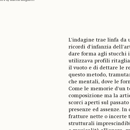
 Photo by Mattia Mognetti
L'indagine trae linfa da
ricordi d'infanzia dell'ar
dare forma agli stucchi i
utilizzava profili ritagl
il vuoto e di dettare le 
questo metodo, tramutand
che mentali, dove le for
Come le memorie d'un te
composizione ma la artic
scorci aperti sul passat
presenze ed assenze. In q
fratture nette o incerte 
strutturali imprescindibil