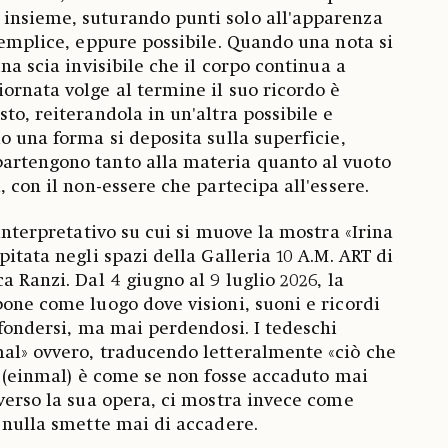
insieme, suturando punti solo all'apparenza
 semplice, eppure possibile. Quando una nota si
una scia invisibile che il corpo continua a
ornata volge al termine il suo ricordo è
to, reiterandola in un'altra possibile e
o una forma si deposita sulla superficie,
artengono tanto alla materia quanto al vuoto
, con il non-essere che partecipa all'essere.
 interpretativo su cui si muove la mostra «Irina
pitata negli spazi della Galleria 10 A.M. ART di
a Ranzi. Dal 4 giugno al 9 luglio 2026, la
pone come luogo dove visioni, suoni e ricordi
nfondersi, ma mai perdendosi. I tedeschi
al» ovvero, traducendo letteralmente «ciò che
ta (einmal) è come se non fosse accaduto mai
averso la sua opera, ci mostra invece come
e nulla smette mai di accadere.