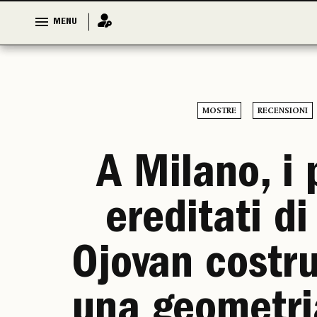
MENU
MENU
MOSTRE
RECENSIONI
A Milano, i p
ereditati di
Ojovan costr
una geometri