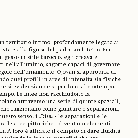
 un territorio intimo, profondamente legato ai
tista e alla figura del padre architetto. Per
n gesso in stile barocco, egli creava e
iati nell'alluminio, sagome capaci di governare
regole dell'ornamento. Ojovan si appropria di
o quei profili in aree di intensità sia fisiche
me si evidenziano e si perdono al contempo.
mpo. Le linee non racchiudono la
olano attraverso una serie di quinte spaziali,
o che funzionano come giunture e separazioni,
uesto senso, i «Riss» - le separazioni e le
tra le aree pittoriche - diventano elementi
i. A loro è affidato il compito di dare fluidità