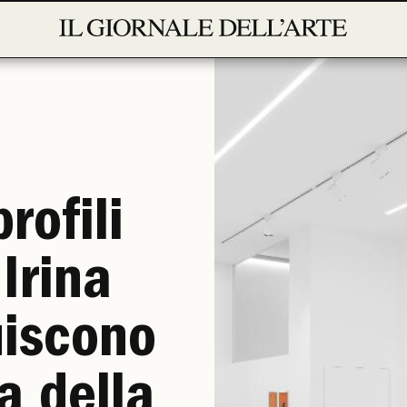
rofili
 Irina
uiscono
a della