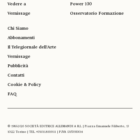
Vedere a
Power 100
Vernissage
Osservatorio Formazione
Chi Siamo
Abbonamenti
Il Telegiornale dell'Arte
Vernissage
Pubblicità
Contatti
Cookie & Policy
FAQ
© 1983-2026 SOCIETÀ EDITRICE ALLEMANDI A R.L. | Piazza Emanuele Filiberto, 13
10122 Torino | TEL. +39.011.819.9111 | P.IVA 13153930014