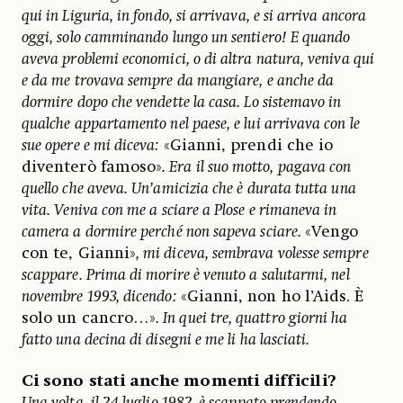
qui in Liguria, in fondo, si arrivava, e si arriva ancora
oggi, solo camminando lungo un sentiero! E quando
aveva problemi economici, o di altra natura, veniva qui
e da me trovava sempre da mangiare, e anche da
dormire dopo che vendette la casa. Lo sistemavo in
qualche appartamento nel paese, e lui arrivava con le
sue opere e mi diceva:
«Gianni, prendi che io
diventerò famoso»
. Era il suo motto, pagava con
quello che aveva. Un’amicizia che è durata tutta una
vita. Veniva con me a sciare a Plose e rimaneva in
camera a dormire perché non sapeva sciare.
«Vengo
con te, Gianni»
, mi diceva, sembrava volesse sempre
scappare. Prima di morire è venuto a salutarmi, nel
novembre 1993, dicendo:
«Gianni, non ho l’Aids. È
solo un cancro…»
. In quei tre, quattro giorni ha
fatto una decina di disegni e me li ha lasciati.
Ci sono stati anche momenti difficili?