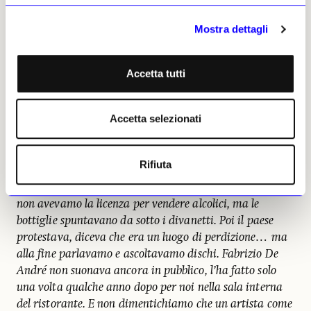
quasi per scappare dai suoi guai, per isolarsi, e io lo
accudivo sempre.
Mostra dettagli
Boetti che cosa faceva alle Cinque Terre?
Una vita spartana. Faceva il bagno, poi mi chiamava
Accetta tutti
per mandarlo a prendere in barca nella spiaggia sotto
Prevo, mentre di notte tornava a piedi lungo il sentiero,
Accetta selezionati
Era sempre da noi a mangiare al ristorante e poi
avevamo anche un night club! Per alcuni anni all’interno
del vecchio frantoio potevi trovare artisti e intellettuali
Rifiuta
incredibili, d’altra parte non c’era altro da fare la sera a
Vernazza! Erano tutti amici, e lì andavano a divertirsi:
non avevamo la licenza per vendere alcolici, ma le
bottiglie spuntavano da sotto i divanetti. Poi il paese
protestava, diceva che era un luogo di perdizione… ma
alla fine parlavamo e ascoltavamo dischi. Fabrizio De
André non suonava ancora in pubblico, l’ha fatto solo
una volta qualche anno dopo per noi nella sala interna
del ristorante. E non dimentichiamo che un artista come