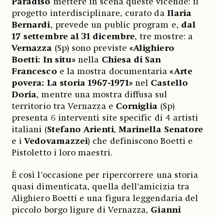
Paradiso
mettere in scena queste vicende: il
progetto interdisciplinare, curato da
Ilaria
Bernardi
, prevede un public program e,
dal
17 settembre al 31 dicembre
, tre mostre: a
Vernazza
(Sp) sono previste
«Alighiero
Boetti: In situ»
nella
Chiesa di San
Francesco
e la mostra documentaria
«Arte
povera: La storia 1967-1971»
nel
Castello
Doria
, mentre una mostra diffusa sul
territorio tra Vernazza e
Corniglia
(Sp)
presenta 6 interventi site specific di 4 artisti
italiani (
Stefano Arienti
,
Marinella Senatore
e i
Vedovamazzei
) che definiscono Boetti e
Pistoletto i loro maestri.
È così l’occasione per ripercorrere una storia
quasi dimenticata, quella dell’amicizia tra
Alighiero Boetti e una figura leggendaria del
piccolo borgo ligure di Vernazza,
Gianni