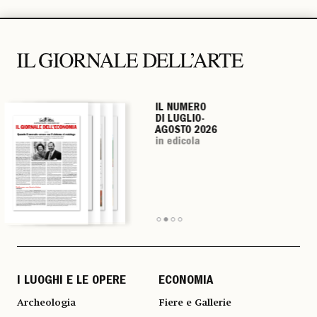
IL NUMERO
IL NUMERO
IL NUMERO
IL NUMERO
DI LUGLIO-
DI LUGLIO-
DI LUGLIO-
DI LUGLIO-
AGOSTO 2026
AGOSTO 2026
AGOSTO 2026
AGOSTO 2026
in edicola
in edicola
in edicola
in edicola
I LUOGHI E LE OPERE
ECONOMIA
Archeologia
Fiere e Gallerie