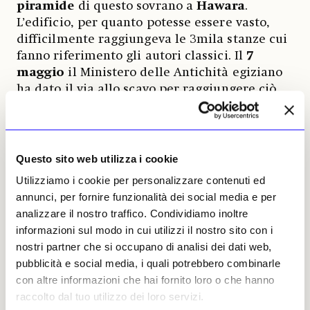
piramide
di questo sovrano a
Hawara
.
L’edificio, per quanto potesse essere vasto,
difficilmente raggiungeva le 3mila stanze cui
fanno riferimento gli autori classici. Il
7
maggio
il Ministero delle Antichità egiziano
ha dato il via allo scavo per raggiungere ciò
che resta di questo edificio templare già
stravolto dallo scavo del
canale
, realizzato
intorno al
1820
, per convogliare le acque del
Nilo nel lago Qarum. A metà del XIX secolo
Questo sito web utilizza i cookie
Richard Lepsius
visitò il sito traendone una
Utilizziamo i cookie per personalizzare contenuti ed
pianta e
William F. Petrie
vi scavò nel 1888.
annunci, per fornire funzionalità dei social media e per
analizzare il nostro traffico. Condividiamo inoltre
Sondaggi effettuati con radar a penetrazione
informazioni sul modo in cui utilizzi il nostro sito con i
dalla
Fondazione belga Mataha
tra il 2007 e
nostri partner che si occupano di analisi dei dati web,
il 2009 hanno convinto dell’esistenza di
pubblicità e social media, i quali potrebbero combinarle
strutture sotterranee sfuggite all’esplorazione
con altre informazioni che hai fornito loro o che hanno
di Petrie e, la stessa Istituzione, coadiuvata
raccolto dal tuo utilizzo dei loro servizi.
dall’
Archaeological Rescue Foundation
, ha