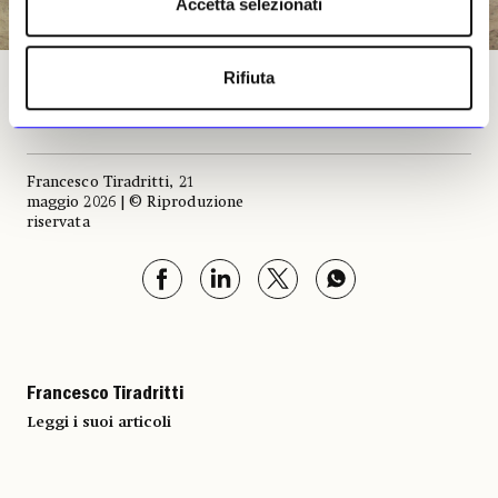
Accetta selezionati
Rifiuta
L’area dove si trovano le rovine del tempio funerario di Amenemhat III
Francesco Tiradritti, 21
maggio 2026 | © Riproduzione
riservata
Francesco Tiradritti
Leggi i suoi articoli