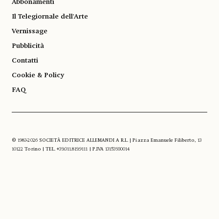
Abbonamenti
Il Telegiornale dell'Arte
Vernissage
Pubblicità
Contatti
Cookie & Policy
FAQ
© 1983-2026 SOCIETÀ EDITRICE ALLEMANDI A R.L. | Piazza Emanuele Filiberto, 13
10122 Torino | TEL. +39.011.819.9111 | P.IVA 13153930014
SOCIAL