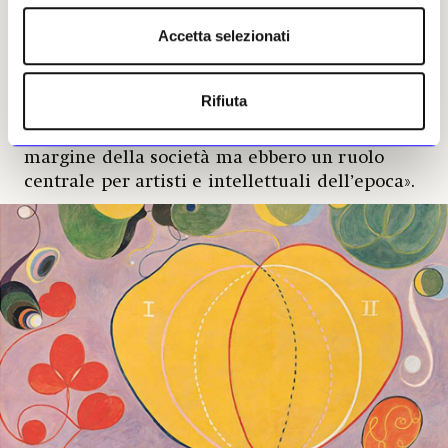
mostra intende dissipare «l’idea che l’artista
Accetta selezionati
fosse una solitaria, tagliata fuori dalla lingua
e dalla collocazione geografica e impegnata
soltanto in occupazioni esoteriche ed
Rifiuta
eccentriche», prosegue la Bashkoff. «Le sedute
spiritiche oggi sembrano un’attività al
margine della società ma ebbero un ruolo
centrale per artisti e intellettuali dell’epoca».