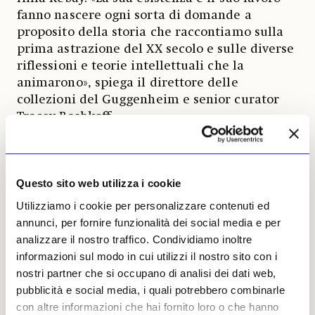
fanno nascere ogni sorta di domande a
proposito della storia che raccontiamo sulla
prima astrazione del XX secolo e sulle diverse
riflessioni e teorie intellettuali che la
animarono», spiega il direttore delle
collezioni del Guggenheim e senior curator
Tracey Bashkoff.
Presentando gli anni di svolta dal 1906 al 1920,
la mostra del Guggenheim scava nel rapporto
Questo sito web utilizza i cookie
di Hima af Klint con il Modernismo e nel suo
interesse per la teosofia, la spiritualità, le
Utilizziamo i cookie per personalizzare contenuti ed
scienze naturali e le particelle atomiche.
annunci, per fornire funzionalità dei social media e per
Pittrice preparata, si incontrava con altre
analizzare il nostro traffico. Condividiamo inoltre
quattro donne per praticare il disegno e la
informazioni sul modo in cui utilizzi il nostro sito con i
scrittura automatici su richiesta degli spiriti
nostri partner che si occupano di analisi dei dati web,
evocati nel corso di sedute.
pubblicità e social media, i quali potrebbero combinarle
con altre informazioni che hai fornito loro o che hanno