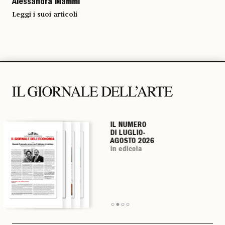
Alessandra Mammì
Leggi i suoi articoli
IL NUMERO
IL NUMERO
IL NUMERO
IL NUMERO
DI LUGLIO-
DI LUGLIO-
DI LUGLIO-
DI LUGLIO-
AGOSTO 2026
AGOSTO 2026
AGOSTO 2026
AGOSTO 2026
in edicola
in edicola
in edicola
in edicola