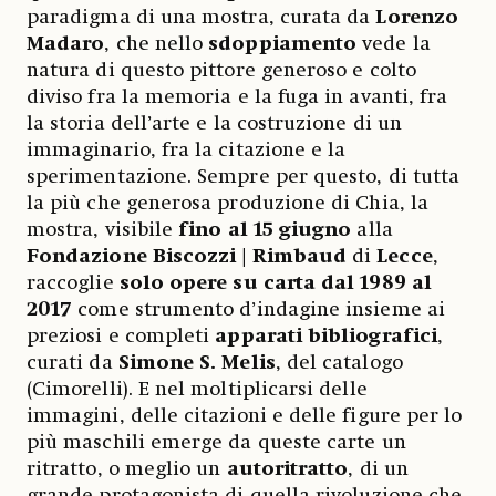
paradigma di una mostra, curata da
Lorenzo
Madaro
, che nello
sdoppiamento
vede la
natura di questo pittore generoso e colto
diviso fra la memoria e la fuga in avanti, fra
la storia dell’arte e la costruzione di un
immaginario, fra la citazione e la
sperimentazione. Sempre per questo, di tutta
la più che generosa produzione di Chia, la
mostra, visibile
fino al 15 giugno
alla
Fondazione Biscozzi | Rimbaud
di
Lecce
,
raccoglie
solo opere su carta dal 1989 al
2017
come strumento d’indagine insieme ai
preziosi e completi
apparati bibliografici
,
curati da
Simone S. Melis
, del catalogo
(Cimorelli). E nel moltiplicarsi delle
immagini, delle citazioni e delle figure per lo
più maschili emerge da queste carte un
ritratto, o meglio un
autoritratto
, di un
grande protagonista di quella rivoluzione che