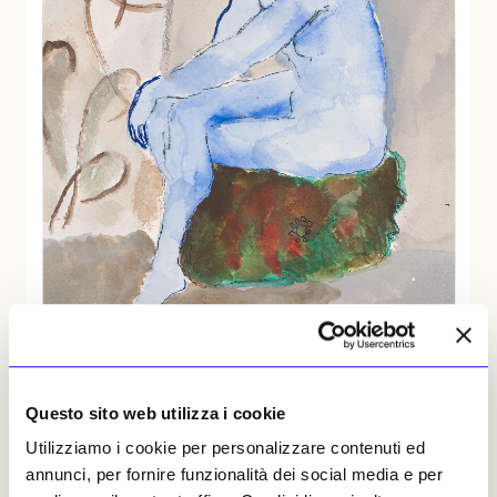
Sandro Chia, «Senza titolo», 2001. Foto: Rolando Paolo Guerzoni. Courtesy of
Questo sito web utilizza i cookie
Galleria Mazzoli, Modena
Utilizziamo i cookie per personalizzare contenuti ed
annunci, per fornire funzionalità dei social media e per