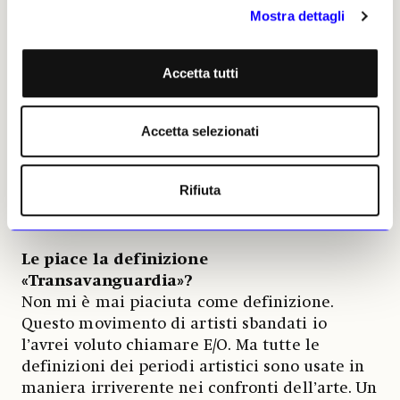
che è arrivata una Riforma che ci ha fatto
Mostra dettagli
uscire dal tunnel della Controriforma, fatta di
regole e condizionamenti. Fu una lotta, ma
una lotta elegante senza sopraffazioni,
Accetta tutti
l’esibizione di strategia, simile a un gioco tra
gli scacchi e la scherma che aveva come
Accetta selezionati
avversari una generazione di artisti da Mario
Merz a Gino De Dominicis o Vettor Pisani
molto appassionati, con i quali era un
Rifiuta
privilegio combattere, discutere, andare a
cena…
Le piace la definizione
«Transavanguardia»?
Non mi è mai piaciuta come definizione.
Questo movimento di artisti sbandati io
l’avrei voluto chiamare E/O. Ma tutte le
definizioni dei periodi artistici sono usate in
maniera irriverente nei confronti dell’arte. Un