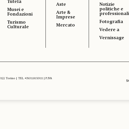
Tutela
Aste
Notizie
politiche e
Musei e
Arte &
professional
Fondazioni
Imprese
Fotografia
Turismo
Mercato
Culturale
Vedere a
Vernissage
 Torino | TEL. +39.011.819.9111 | P.IVA
S