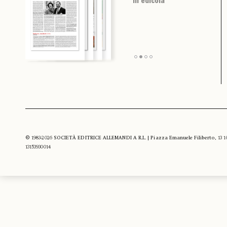
in edicola
in edicola
in edicola
in edicola
© 1983-2026 SOCIETÀ EDITRICE ALLEMANDI A R.L. | Piazza Emanuele Filiberto, 13 10122
13153930014