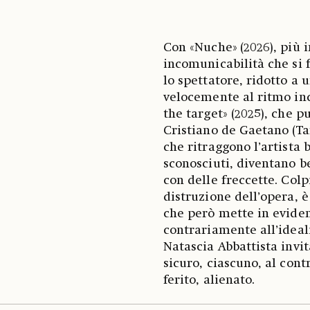
Con «Nuche»
(2026), più 
incomunicabilità che si f
lo spettatore, ridotto a
velocemente al ritmo inc
the target» (2025), che p
Cristiano de Gaetano (Tar
che ritraggono l’artista
sconosciuti, diventano be
con delle freccette. Col
distruzione dell’opera, 
che però mette in evidenz
contrariamente all’idea
Natascia Abbattista invita
sicuro, ciascuno, al cont
ferito, alienato.