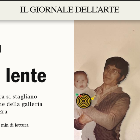
a lente
ra si stagliano
e della galleria
Era
' min di lettura