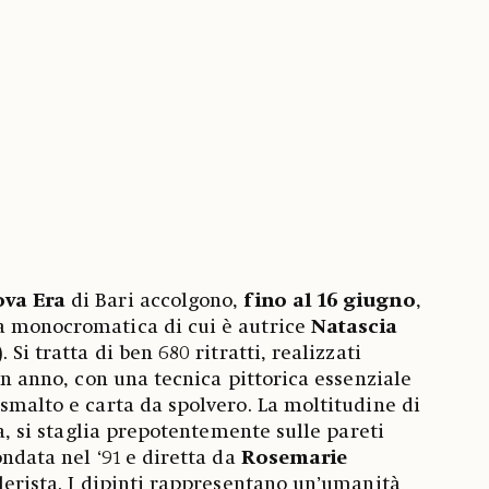
va Era
di Bari accolgono,
fino al 16 giugno
,
a monocromatica di cui è autrice
Natascia
. Si tratta di ben 680 ritratti, realizzati
 un anno, con una tecnica pittorica essenziale
 smalto e carta da spolvero. La moltitudine di
cra, si staglia prepotentemente sulle pareti
ondata nel ‘91 e diretta da
Rosemarie
allerista. I dipinti rappresentano un’umanità