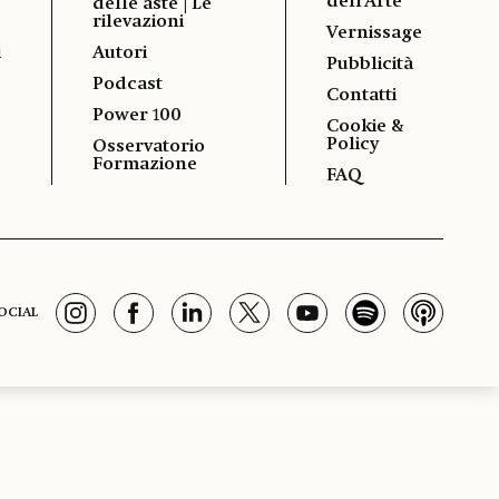
dell'Arte
delle aste | Le
rilevazioni
Vernissage
i
Autori
Pubblicità
Podcast
Contatti
Power 100
Cookie &
Policy
Osservatorio
Formazione
FAQ
OCIAL