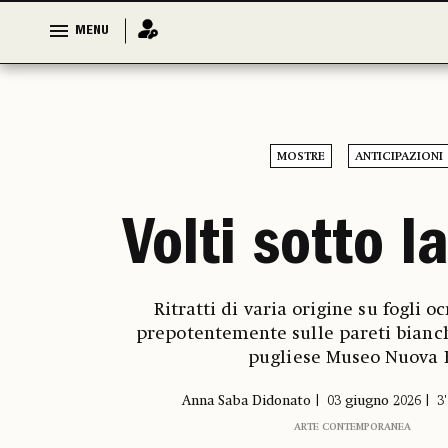
MENU
MENU
MOSTRE
ANTICIPAZIONI
Volti sotto l
Ritratti di varia origine su fogli oc
prepotentemente sulle pareti bianch
pugliese Museo Nuova 
Anna Saba Didonato
03 giugno 2026
3
ARTE CONTEMPORANEA