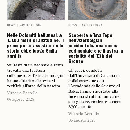
NEWS
ARCHEOLOGIA
NEWS
ARCHEOLOGIA
Nelle Dolomiti bellunesi, a
Scoperta a Tava Tepe,
1.100 metri di altitudine, il
nell’Azerbaigian
primo parto assistito della
occidentale, una cucina
storia ebbe luogo 6mila
cerimoniale che illustra la
anni fa
socialità dell’Età del
Bronzo
Sui resti di un neonato è stata
trovata una frattura
Gli scavi, condotti
sull’omero. Sofisticate indagini
dall'Università di Catania in
hanno chiarito che essa si
collaborazione con
verificò all’atto della nascita
l’Accademia delle Scienze di
Baku, hanno riportato alla
Vittorio Bertello
luce una struttura unica nel
06 agosto 2026
suo genere, risalente a circa
3.200 anni fa
Vittorio Bertello
06 agosto 2026