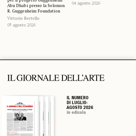
per il progetto Guggenheim
04 agosto 2026
Abu Dhabi presso la Solomon
R. Guggenheim Foundation
Vittorio Bertello
05 agosto 2026
IL NUMERO
IL NUMERO
IL NUMERO
IL NUMERO
DI LUGLIO-
DI LUGLIO-
DI LUGLIO-
DI LUGLIO-
AGOSTO 2026
AGOSTO 2026
AGOSTO 2026
AGOSTO 2026
in edicola
in edicola
in edicola
in edicola