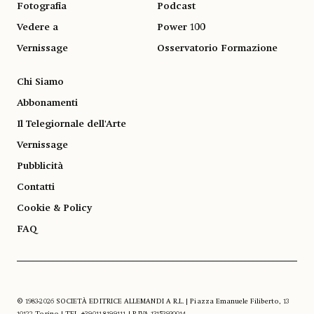
Fotografia
Podcast
Vedere a
Power 100
Vernissage
Osservatorio Formazione
Chi Siamo
Abbonamenti
Il Telegiornale dell'Arte
Vernissage
Pubblicità
Contatti
Cookie & Policy
FAQ
© 1983-2026 SOCIETÀ EDITRICE ALLEMANDI A R.L. | Piazza Emanuele Filiberto, 13
10122 Torino | TEL. +39.011.819.9111 | P.IVA 13153930014