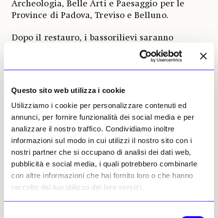
Archeologia, Belle Arti e Paesaggio per le
Province di Padova, Treviso e Belluno.
Dopo il restauro, i bassorilievi saranno
presenti per la prima volta nella mostra
«Antonio Canova e il monumento a
Horatio Nelson»
, in programma
dal primo
novembre 2026 al 25 aprile 2027
presso il
Questo sito web utilizza i cookie
Museo Gypsotheca Antonio Canova di
Utilizziamo i cookie per personalizzare contenuti ed
Possagno. L’esposizione offrirà l’occasione di
annunci, per fornire funzionalità dei social media e per
leggere questi modelli in cera all’interno del
analizzare il nostro traffico. Condividiamo inoltre
più ampio percorso creativo dell’artista
informazioni sul modo in cui utilizzi il nostro sito con i
dedicato all’eroe britannico.
nostri partner che si occupano di analisi dei dati web,
pubblicità e social media, i quali potrebbero combinarle
La campagna di raccolta fondi si inserisce in
con altre informazioni che hai fornito loro o che hanno
una riflessione più ampia sul valore dei
raccolto dal tuo utilizzo dei loro servizi.
materiali definiti fragili nella storia della
scultura e sulla necessità di preservare le fasi
progettuali dell’opera d’arte. Conservare i
Selezione