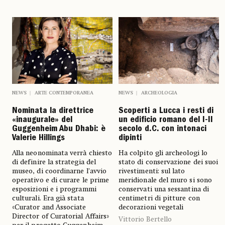
NEWS
ARTE CONTEMPORANEA
NEWS
ARCHEOLOGIA
Nominata la direttrice
Scoperti a Lucca i resti di
«inaugurale» del
un edificio romano del I-II
Guggenheim Abu Dhabi: è
secolo d.C. con intonaci
Valerie Hillings
dipinti
Alla neonominata verrà chiesto
Ha colpito gli archeologi lo
di definire la strategia del
stato di conservazione dei suoi
museo, di coordinarne l’avvio
rivestimenti: sul lato
operativo e di curare le prime
meridionale del muro si sono
esposizioni e i programmi
conservati una sessantina di
culturali. Era già stata
centimetri di pitture con
«Curator and Associate
decorazioni vegetali
Director of Curatorial Affairs»
Vittorio Bertello