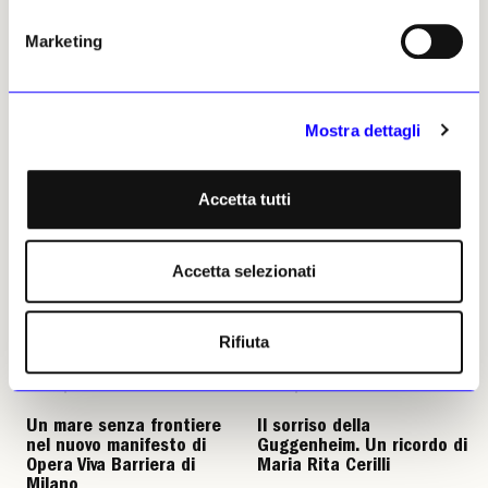
entro la fine dell'estate se
Redazione
trasformare l'intervento in
07 agosto 2026
Marketing
un'opera permanente, aprendo
una riflessione sul rapporto
tra arte urbana, monumento e
spazio pubblico.
Redazione
Mostra dettagli
09 agosto 2026
Accetta tutti
Accetta selezionati
Rifiuta
NEWS
ANTICIPAZIONI
NEWS
ARTE CONTEMPORANEA
Un mare senza frontiere
Il sorriso della
nel nuovo manifesto di
Guggenheim. Un ricordo di
Opera Viva Barriera di
Maria Rita Cerilli
Milano