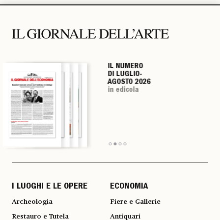
IL NUMERO
IL NUMERO
IL NUMERO
IL NUMERO
DI LUGLIO-
DI LUGLIO-
DI LUGLIO-
DI LUGLIO-
AGOSTO 2026
AGOSTO 2026
AGOSTO 2026
AGOSTO 2026
in edicola
in edicola
in edicola
in edicola
I LUOGHI E LE OPERE
ECONOMIA
Archeologia
Fiere e Gallerie
Restauro e Tutela
Antiquari