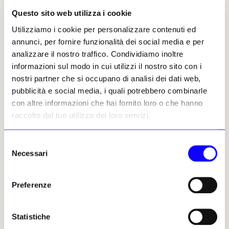
Altri articoli dell'autore
Questo sito web utilizza i cookie
Utilizziamo i cookie per personalizzare contenuti ed
annunci, per fornire funzionalità dei social media e per
analizzare il nostro traffico. Condividiamo inoltre
informazioni sul modo in cui utilizzi il nostro sito con i
nostri partner che si occupano di analisi dei dati web,
pubblicità e social media, i quali potrebbero combinarle
con altre informazioni che hai fornito loro o che hanno
NEWS
ARTE CONTEMPORANEA
NEWS
TURISMO CULTURALE
raccolto dal tuo utilizzo dei loro servizi.
La statua di Banksy resta
Vialattea e Fondazione
a Londra: Westminster
Allegra Agnelli insieme per
Selezione
valuta l'acquisizione
sostenere la ricerca contro
Necessari
del
permanente
il cancro
consenso
La scultura installata da
L’obiettivo della partnership è
Banksy a Waterloo Place, nel
trasformare eventi sportivi e
Preferenze
cuore di Westminster, rimarrà
momenti di aggregazione in
visibile almeno per le
occasioni concrete di
prossime settimane. Il
solidarietà, coinvolgendo
Statistiche
consiglio comunale deciderà
cittadini, imprese e visitatori