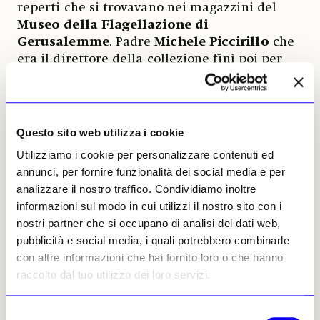
reperti che si trovavano nei magazzini del
Museo della Flagellazione di
Gerusalemme
. Padre
Michele Piccirillo
che
era il direttore della collezione finì poi per
cederli tutti. Tra il 1996 e il 1997 giunsero a
Milano
più di mille reperti
, tra i quali il
sigillo con il più antico cartiglio reale
, un
oggetto a nome di Tutankhamon e alcuni
Questo sito web utilizza i cookie
reperti provenienti dalle tombe reali della
Utilizziamo i cookie per personalizzare contenuti ed
Valle dei Re.
annunci, per fornire funzionalità dei social media e per
analizzare il nostro traffico. Condividiamo inoltre
La galleria dedicata all’Antico Egitto al
informazioni sul modo in cui utilizzi il nostro sito con i
Castello Sforzesco
è stata riaperta nel
nostri partner che si occupano di analisi dei dati web,
marzo scorzo. Molto di quello che i visitatori
pubblicità e social media, i quali potrebbero combinarle
si trovano davanti agli occhi è grazie alla
con altre informazioni che hai fornito loro o che hanno
passione di Ermanno Arslan per quell’antica
raccolto dal tuo utilizzo dei loro servizi.
civiltà e al modo intelligente e innovativo con
cui ha saputo proporla al pubblico. Un sentito
Selezione
grazie è quantomeno doveroso.