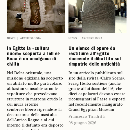
NEWS
ARCHEOLOGIA
NEWS
ARCHEOLOGIA
In Egitto la «cultura
Un elenco di opere da
nuova» scoperta a Tell el-
restituire all’Egitto
Koaa è un amalgama di
riaccende il dibattito sul
civiltà
rimpatrio delle antichità
Nel Delta orientale, una
In un articolo pubblicato sul
missione egiziana ha scoperto
sito della rivista «Cairo Scene»,
un abitato molto particolare:
Serag Heiba sostiene (anche
abbastanza insolite sono le
grazie all’utilizzo dell’IA) che
sepolture che prevedevano
dieci capolavori devono essere
strutture in mattone crudo le
riconsegnati al Paese e esposti
cui mura esterne
nel recentemente inaugurato
sembrerebbero riprendere la
Grand Egyptian Museum
decorazione delle mastaba
Francesco Tiradritti
dell’Antico Regno e al cui
08 giugno 2026
interno il defunto era deposto