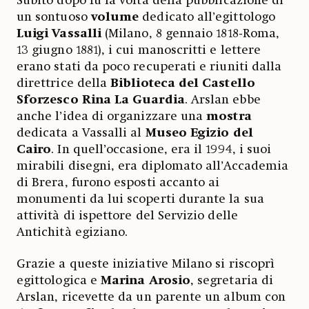
Subito dopo fu la volta della pubblicazione di
un sontuoso
volume
dedicato all’egittologo
Luigi Vassalli
(Milano, 8 gennaio 1818-Roma,
13 giugno 1881), i cui manoscritti e lettere
erano stati da poco recuperati e riuniti dalla
direttrice della
Biblioteca del Castello
Sforzesco
Rina La Guardia
. Arslan ebbe
anche l’idea di organizzare una
mostra
dedicata a Vassalli al
Museo Egizio del
Cairo
. In quell’occasione, era il 1994, i suoi
mirabili disegni, era diplomato all’Accademia
di Brera, furono esposti accanto ai
monumenti da lui scoperti durante la sua
attività di ispettore del Servizio delle
Antichità egiziano.
Grazie a queste iniziative Milano si riscoprì
egittologica e
Marina Arosio
, segretaria di
Arslan, ricevette da un parente un album con