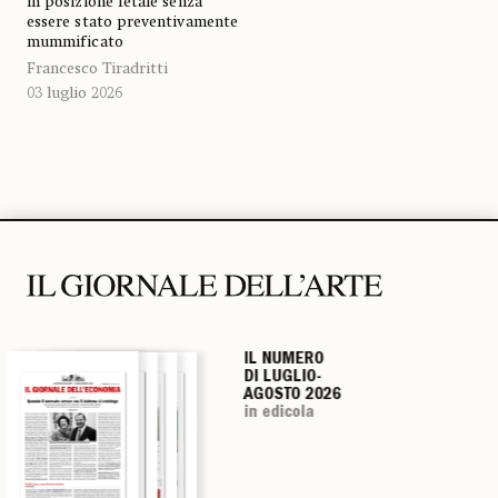
in posizione fetale senza
essere stato preventivamente
mummificato
Francesco Tiradritti
03 luglio 2026
IL NUMERO
IL NUMERO
IL NUMERO
IL NUMERO
DI LUGLIO-
DI LUGLIO-
DI LUGLIO-
DI LUGLIO-
AGOSTO 2026
AGOSTO 2026
AGOSTO 2026
AGOSTO 2026
in edicola
in edicola
in edicola
in edicola